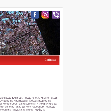
Latinica
ло Граду Кикинди, продато је за милион и 115
ишу цену на лицитацији. Обративши се на
да ће се средства искористити искључиво за
е, он је истакао да ће у наредном периоду
изношењу предога за инвестиције, уз