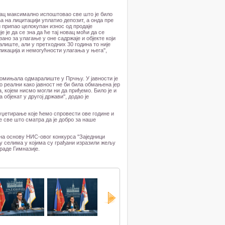
упац максимално испоштовао све што је било
а на лицитацији уплатио депозит, а онда пре
 припао целокупан износ од продаје
 је да се зна да ће тај новац моћи да се
ано за улагање у оне садржаје и објекте који
лиште, али у претходних 30 година то није
ликација и немогућности улагања у њега'',
е помињала одмаралиште у Прчњу. У јавности је
 реални како јавност не би била обмањена јер
, којем нисмо могли ни да приђемо. Било је и
бјекат у другој држави'', додао је
уџетирање које ћемо спровести ове године и
же све што сматра да је добро за наше
на основу НИС-овог конкурса ''Заједници
 у селима у којима су грађани изразили жељу
граде Гимназије.