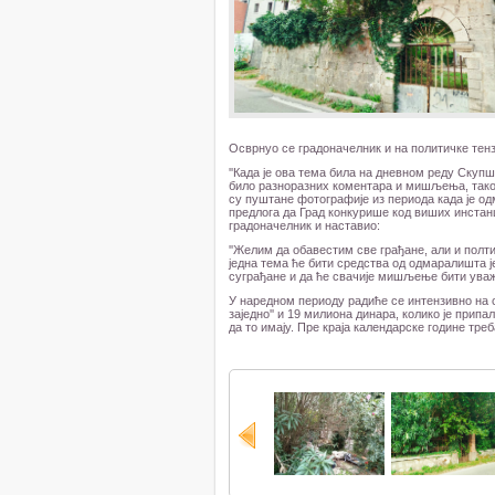
Осврнуо се градоначелник и на политичке тен
''Када је ова тема била на дневном реду Скупш
било разноразних коментара и мишљења, тако 
су пуштане фотографије из периода када је од
предлога да Град конкурише код виших инстанци
градоначелник и наставио:
''Желим да обавестим све грађане, али и полт
једна тема ће бити средства од одмаралишта је
суграђане и да ће свачије мишљење бити уваже
У наредном периоду радиће се интензивно на с
заједно'' и 19 милиона динара, колико је при
да то имају. Пре краја календарске године треб