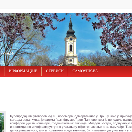
ИНФОРМАЦИЈЕ
СЕРВИСИ
САМОУПРАВА
Купопродајним уговором од 10. новембра, одмаралиште у Прчњу, које је припада
хиљада евра. Купац је фирма ''Фат фрумос'' доо Панчево, која је понудила најв
конференцији за новинаре, градоначелник Кикинде, Младен Богдан, подвукао је 
инвестиционо и инфраструктурно улагање у објекте намењене за најмлађе. Такођ
целокупна јавност, али и политички представници, бити позвани да учествују у 