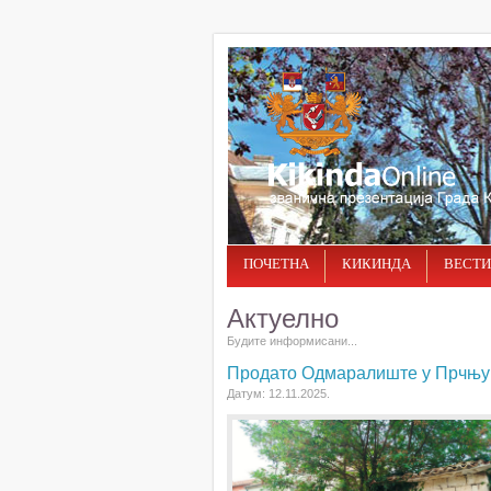
ПОЧЕТНА
КИКИНДА
ВЕСТИ
Актуелно
Будите информисани...
Продато Одмаралиште у Прчњу
Датум: 12.11.2025.