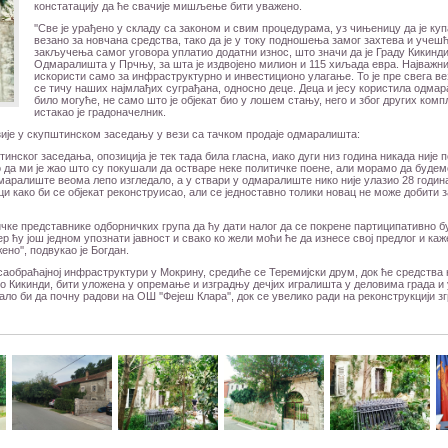
констатацију да ће свачије мишљење бити уважено.
''Све је урађено у складу са законом и свим процедурама, уз чињеницу да је к
везано за новчана средства, тако да је у току подношења замог захтева и учешћ
закључења самог уговора уплатио додатни износ, што значи да је Граду Кикинди
Одмаралишта у Прчњу, за шта је издвојено милион и 115 хиљада евра. Најважније
искористи само за инфраструктурно и инвестиционо улагање. То је пре свега вез
се тичу наших најмлађих суграђана, односно деце. Деца и јесу користила одмара
било могуће, не само што је објекат био у лошем стању, него и због других комп
истакао је градоначелник.
зије у скупштинском заседању у вези са тачком продаје одмаралишта:
тинског заседања, опозиција је тек тада била гласна, иако дуги низ година никада ниј
да ми је жао што су покушали да остваре неке политичке поене, али морамо да будемо
маралиште веома лепо изгледало, а у ствари у одмаралиште нико није улазио 28 година
 како би се објекат реконструисао, али се једноставно толики новац не може добити за о
ичке представнике одборничких група да ћу дати налог да се покрене партиципативно б
р ћу још једном упознати јавност и свако ко жели моћи ће да изнесе свој предлог и ка
но'', подвукао је Богдан.
аобраћајној инфраструктури у Мокрину, средиће се Теремијски друм, док ће средства 
пало Кикинди, бити уложена у опремање и изградњу дечјих игралишта у деловима града и
ало би да почну радови на ОШ ''Фејеш Клара'', док се увелико ради на реконструкцији з