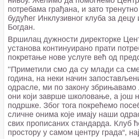
нивоу. Желимо да помогнемо Центру
потребама грађана, и зато тренутн
будућег Инклузивног клуба за децу 
Богдан.
Вршилац дужности директорке Центр
установа континуирано прати потреб
покретање нове услуге већ од предс
''Приметили смо да су млади са сме
година, на неки начин запостављени
одрасле, ми по закону збрињавамо л
они који заврше школовање, а још н
подршке. Због тога покрећемо посеб
сличне онима које имају наши одра
свих прописаних стандарда. Клуб ћ
простору у самом центру града“, на