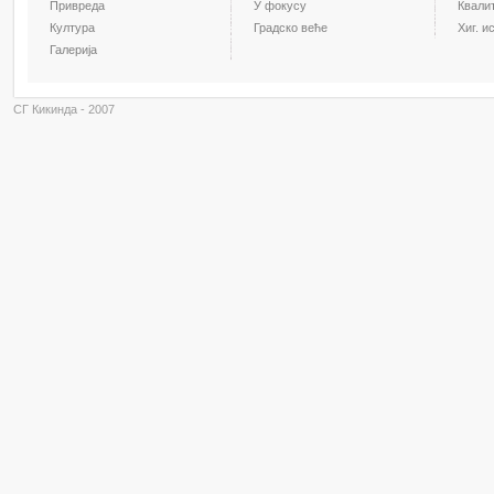
Привреда
У фокусу
Квали
Култура
Градско веће
Хиг. и
Галерија
СГ Кикинда - 2007