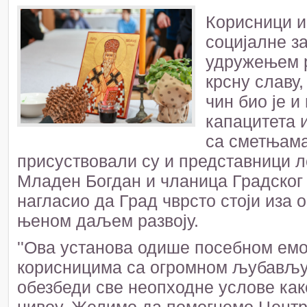
Корисници и
социјалне з
удружењем р
крсну славу,
чин био је и
капацитета 
са сметњама
присуствовали су и представници 
Младен Богдан и чланица Градског 
нагласио да Град чврсто стоји иза 
њеном даљем развоју.
''Ова установа одише посебном емо
корисницима са огромном љубављу.
обезбеди све неопходне услове как