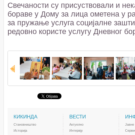
Свечаности су присуствовали и не
бораве у Дому за лица ометена у ра
за пружање услуга социјалне зашти
редовно користе услугу Дневног бо
КИКИНДА
ВЕСТИ
ИН
Становништво
Актуелно
Јавне
Историја
Интервју
Серви