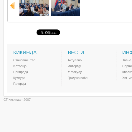
КИКИНДА
ВЕСТИ
ИН
Становништво
Актуелно
Јавне
Историја
Интервју
Серви
Привреда
У фокусу
Квали
Култура
Градско веће
Хиг. и
Галерија
СГ Кикинда - 2007