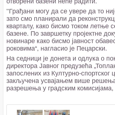
отворени базени неће радити.
''Грађани могу да се увере да то ни
зато смо планирали да реконструкц
кварталу, како бисмо током летње 
базене. По завршетку пројектне до
новинаре како бисмо јавност обаве
роковима“, нагласио је Пецарски.
На седници је донета и одлука о по
директора Јавног предузећа „Топла
запослених из Културно-спортског ц
закључена усвајањем више решења 
разрешења у градским комисијама,