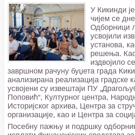
У Кикинди ј
чијем се дн
Одборници л
усвојили изв
установа, к
решења. Као
издвојило с
завршном рачуну буџета града Кики
анализирана реализација градске ка
усвојени су извештаји ПУ „Драгољу
Поповић“, Културног центра, Народ
Историјског архива, Центра за стр
организације, као и Центра за соци
Посебну пажњу и подршку одборник