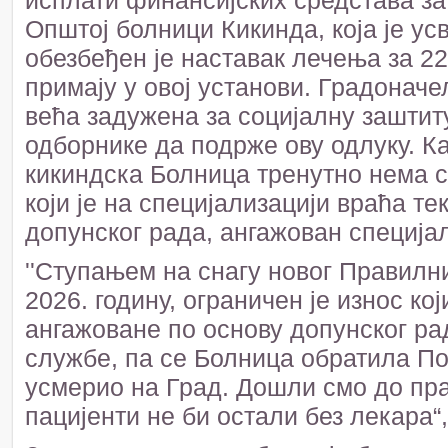
исплати финансијских средстава за
Општој болници Кикинда, која је ус
обезбеђен је наставак лечења за 22
примају у овој установи. Градонач
већа задужена за социјалну заштит
одборнике да подрже ову одлуку. Ка
кикиндска Болница тренутно нема с
који је на специјализацији враћа тек
допунског рада, ангажован специјал
''Ступањем на снагу новог Правилн
2026. годину, ограничен је износ к
ангажоване по основу допунског ра
службе, па се Болница обратила Пок
усмерио на Град. Дошли смо до пр
пацијенти не би остали без лекара“,