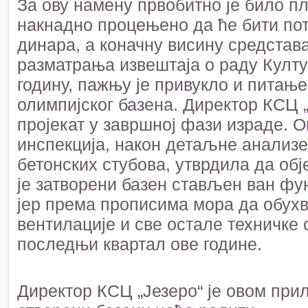
За ову намену првобитно је било п
накнадно процењено да ће бити по
динара, а коначну висину средстав
разматрања извештаја о раду Култу
годину, пажњу је привукло и питање
олимпијског базена. Директор КСЦ „
пројекат у завршној фази израде. О
инспекција, након детаљне анализе
бетонских стубова, утврдила да обј
је затворени базен стављен ван фун
јер према прописима мора да обухв
вентилације и све остале техничке 
последњи квартал ове године.
Директор КСЦ „Језеро“ је овом при