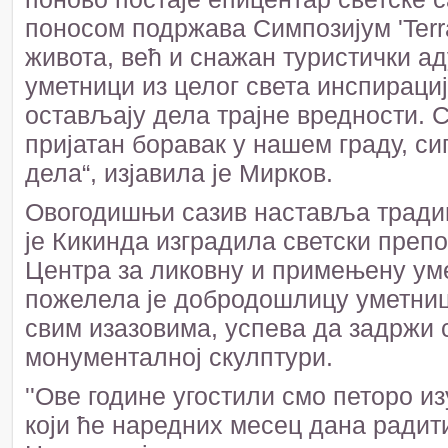
поносом подржава Симпозијум 'Terra
живота, већ и снажан туристички ад
уметници из целог света инспирациј
остављају дела трајне вредности.
пријатан боравак у нашем граду, си
дела“, изјавила је Мирков.
Овогодишњи сазив наставља традици
је Кикинда изградила светски преп
Центра за ликовну и примењену ум
пожелела је добродошлицу уметниц
свим изазовима, успева да задржи 
монументалној скулптури.
''Ове године угостили смо петоро и
који ће наредних месец дана радит