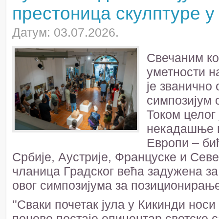
престоница скулптуре у
Датум: 03.07.2026.
Свечаним к
уметности на
је званично
симпозијум 
Током целог 
некадашње ц
Европи – би
Србије, Аустрије, Француске и Сев
чланица Градског већа задужена за 
овог симпозијума за позиционирање
''Сваки почетак јула у Кикинди носи
поново постаје епицентар светске 