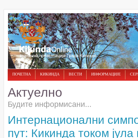
ПОЧЕТНА
КИКИНДА
ВЕСТИ
ИНФОРМАЦИЈЕ
СЕР
Актуелно
Будите информисани...
Интернационални симпози
пут: Кикинда током јула