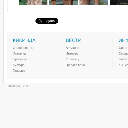
КИКИНДА
ВЕСТИ
ИН
Становништво
Актуелно
Јавне
Историја
Интервју
Серви
Привреда
У фокусу
Квали
Култура
Градско веће
Хиг. и
Галерија
СГ Кикинда - 2007