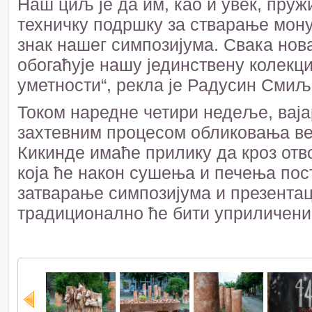
Наш циљ је да им, као и увек, пру
техничку подршку за стварање мону
знак нашег симпозијума. Свака нов
обогаћује нашу јединствену колекци
уметности“, рекла је Радусин Смиљ
Током наредне четири недеље, ваја
захтевним процесом обликовања вел
Кикинде имаће прилику да кроз отв
која ће након сушења и печења пост
затварање симпозијума и презентац
традиционално ће бити уприличени