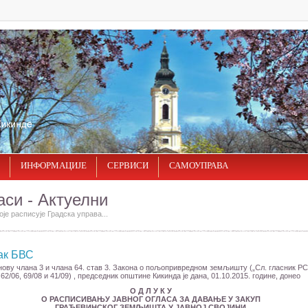
ИНФОРМАЦИЈЕ
СЕРВИСИ
САМОУПРАВА
аси - Актуелни
оје расписује Градска управа...
ак БВС
ову члана 3 и члана 64. став 3. Закона о пољопривредном земљишту („Сл. гласник РС“
62/06, 69/08 и 41/09) , председник општине Кикинда је дана, 01.10.2015. године, донео
О Д Л У К У
О РАСПИСИВАЊУ ЈАВНОГ ОГЛАСА ЗА ДАВАЊЕ У ЗАКУП
ГРАЂЕВИНСКОГ ЗЕМЉИШТА У ЈАВНОЈ СВОЈИНИ