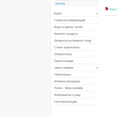
Архива
Преуз
Буџет
Сервисне информације
Вода са јавних чесми
Квалитет ваздуха
Хигијенска исправност воде
Стање аерополена
Обавештења
Приватизација
Јавне набавке
Узбуњивање
Изборна процедура
Попис - Népszámlálás
Информатор о раду
Систематизација