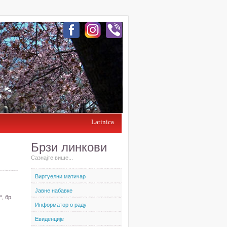
Latinica
Брзи линкови
Сазнајте више...
Виртуелни матичар
Јавне набавке
, бр.
Информатор о раду
Евиденције