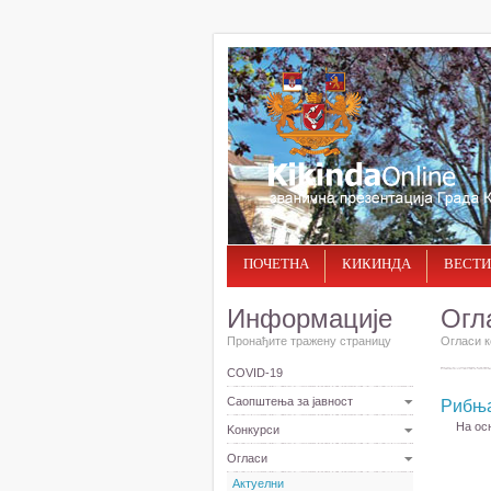
ПОЧЕТНА
КИКИНДА
ВЕСТИ
Информације
Огл
Пронађите тражену страницу
Огласи к
COVID-19
Саопштења за јавност
Рибњ
На осн
Kонкурси
Огласи
Актуелни