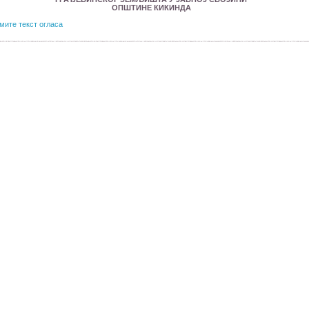
ОПШТИНЕ КИКИНДА
мите текст огласа