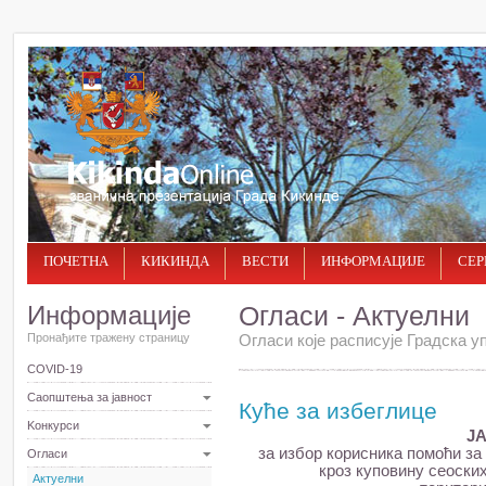
ПОЧЕТНА
КИКИНДА
ВЕСТИ
ИНФОРМАЦИЈЕ
СЕР
Информације
Огласи - Актуелни
Пронађите тражену страницу
Огласи које расписује Градска уп
COVID-19
Саопштења за јавност
Куће за избеглице
Kонкурси
Ј
за избор корисника помоћи з
Огласи
кроз куповину сеоски
Актуелни