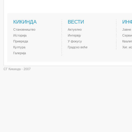
КИКИНДА
ВЕСТИ
ИН
Становништво
Актуелно
Јавне
Историја
Интервју
Серви
Привреда
У фокусу
Квали
Култура
Градско веће
Хиг. и
Галерија
СГ Кикинда - 2007