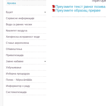
територи
Архива
Преузмите текст јавног позива
Преузмите образац пријаве
Буџет
Сервисне информације
Вода са јавних чесми
Квалитет ваздуха
Хигијенска исправност воде
Стање аерополена
Обавештења
Приватизација
Јавне набавке
Узбуњивање
Изборна процедура
Попис - Népszámlálás
Информатор о раду
Систематизација