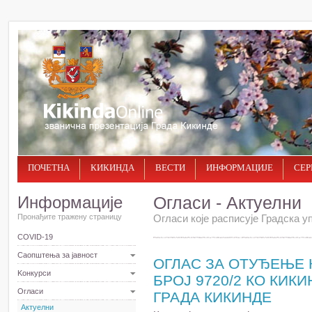
ПОЧЕТНА
КИКИНДА
ВЕСТИ
ИНФОРМАЦИЈЕ
СЕР
Информације
Огласи - Актуелни
Пронађите тражену страницу
Огласи које расписује Градска уп
COVID-19
Саопштења за јавност
ОГЛАС ЗА ОТУЂЕЊЕ 
Kонкурси
БРОЈ 9720/2 КО КИК
Огласи
ГРАДА КИКИНДЕ
Актуелни