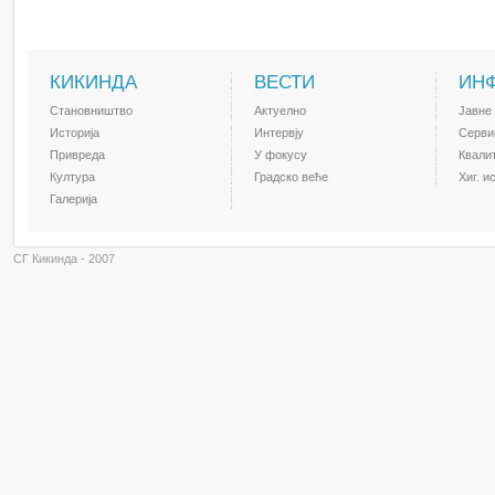
КИКИНДА
ВЕСТИ
ИН
Становништво
Актуелно
Јавне
Историја
Интервју
Серви
Привреда
У фокусу
Квали
Култура
Градско веће
Хиг. и
Галерија
СГ Кикинда - 2007