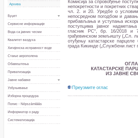
Комисија за спровођење поступ
Архива
непокретности и покретних ствар
чл. 2. и 20. Уредбе о услов
Буџет
непосредном погодбом и давања 
прибављања и уступања искори
Сервисне информације
поступцима јавног надметањ
гласник РС“, бр. 16/2018 и 7
Вода са јавних чесми
грађевинском земљишту („Сл. ли
Квалитет ваздуха
отуђењу катастарске парцеле б
града Кикинде („Службени лист г
Хигијенска исправност воде
Стање аерополена
ОГЛА
Обавештења
КАТАСТАРСКЕ ПАРЦ
Приватизација
ИЗ ЈАВНЕ СВ
Јавне набавке
Преузмите оглас
Узбуњивање
Изборна процедура
Попис - Népszámlálás
Информатор о раду
Систематизација