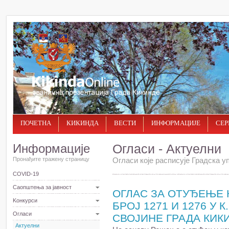
ПОЧЕТНА
КИКИНДА
ВЕСТИ
ИНФОРМАЦИЈЕ
СЕР
Информације
Огласи - Актуелни
Пронађите тражену страницу
Огласи које расписује Градска уп
COVID-19
Саопштења за јавност
ОГЛАС ЗА ОТУЂЕЊЕ 
Kонкурси
БРОЈ 1271 И 1276 У 
Огласи
СВОЈИНЕ ГРАДА КИК
Актуелни