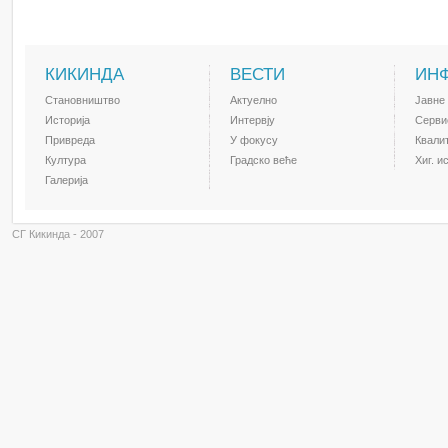
КИКИНДА
ВЕСТИ
ИН
Становништво
Актуелно
Јавне
Историја
Интервју
Серви
Привреда
У фокусу
Квали
Култура
Градско веће
Хиг. и
Галерија
СГ Кикинда - 2007