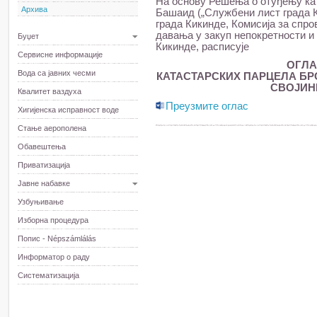
На основу Решења о отуђењу ката
Архива
Башаид („Службени лист града Ки
града Кикинде, Комисија за спр
давања у закуп непокретности и 
Буџет
Кикинде, расписује
Сервисне информације
ОГЛА
Вода са јавних чесми
КАТАСТАРСКИХ ПАРЦЕЛА БРОЈ
СВОЈИН
Квалитет ваздуха
Преузмите оглас
Хигијенска исправност воде
Стање аерополена
Обавештења
Приватизација
Јавне набавке
Узбуњивање
Изборна процедура
Попис - Népszámlálás
Информатор о раду
Систематизација