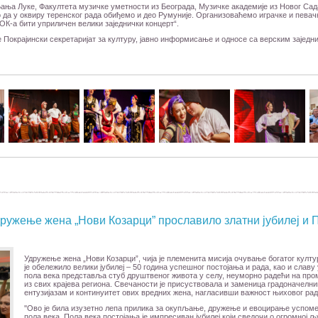
 Бања Луке, Факултета музичке уметности из Београда, Музичке академије из Новог Са
да у оквиру теренског рада обиђемо и део Румуније. Организоваћемо играчке и певачк
К-а бити уприличен велики заједнички концерт“.
Покрајински секретаријат за културу, јавно информисање и односе са верским заједни
дружење жена „Нови Козарци” прославило златни јубилеј и 
Удружење жена „Нови Козарци”, чија је племенита мисија очување богатог култур
је обележило велики јубилеј – 50 година успешног постојања и рада, као и слав
пола века представља стуб друштвеног живота у селу, неуморно радећи на про
из свих крајева региона. Свечаности је присуствовала и заменица градоначелни
ентузијазам и континуитет ових вредних жена, нагласивши важност њиховог рада
''Ово је била изузетно лепа прилика за окупљање, дружење и евоцирање успоме
пола века. Пола века постојања је импресиван јубилеј који сведочи о огромној 