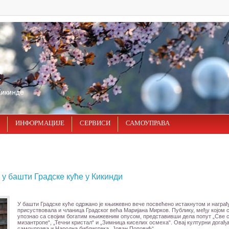
ИНФОРМАЦИЈЕ
СЕРВИСИ
САМОУПРАВА
у башти Градске куће у Кикинди
У башти Градске куће одржано je књижевно вече посвећено истакнутом и награђ
присуствовала и чланица Градског већа Маријана Мирков. Публику, међу којом с
упознао са својим богатим књижевним опусом, представивши дела попут „Све су
мизантропе“, „Течни кристал“ и „Зимница киселих осмеха“. Овај културни догађа
самоуправа и Народна библиотека „Јован Поповић“.