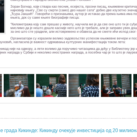
Зоран Богнар, који ствара као песник, есејиста, прозни писац, књижевни критичар
најновију књигу „Све су смрти (само) део нашег сата“ добио две изузетно знач
„Ђура Јакшић“. Говорећи о признањима, аутор је истакао да према њима има пос
књига, док су саме књиге биографије писца:
‘’Километража коју сам прешао у животу, научила ме је да све оно што ти је су
мислимо да је нешто дошло касније него што је требало, али је заправо увек д
за оно што сте урадили, али истовремено и обавеза да не смете ићи испод свог ст
Организатори су изразили велико задовољство успехом књижевне вечери и пос
уновић, нагласила је важност одржавања културних манифестација током лета:
никад није на одмору, а лети волимо да поручимо читаоцима да дођу у Библиотеку јер и
ојних награда у Србији и неколико иностраних награда, а посебна чар је то што је лаур
 града Кикинде: Кикинду очекује инвестиција од 20 милион