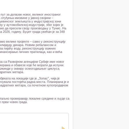
пут за долазак новог, великог иностраног
отуђења имовине у јавној својини –
ађевинског земљишта у индустријској зони
 у аутомобилској индустрији, због којих је
ио да пресели своју производњу у Тунис. На
 2026. годину. Буџет града увећан је за 348
амо велике пројекте – само у реконструкцију
милијарду динара. Новим ребалансом и
а пијаћу воду, реконструкцију важних
инансирање личних пратилаца, као и већа
а са Развојном агенцијом Србије име новог
мерама и обавезе које ће морати да испуни.
Кикинди у оквиру осмогодишњег циклуса.
дратних метара.
ката на локацији где је „Зопас”, чија је
очувала постојећа радна места. Планирана је и
квадратних метара, са почетном купопродајном
етаљно проверавају локалне средине и људе са
е први човек града.