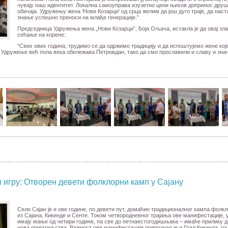
чувају наш идентитет. Локална самоуправа изузетно цени њихов допринос дру
обичаја. Удружењу жена 'Нови Козарци' од срца желим да још дуго траје, да наста
знање успешно преноси на млађе генерације.”
Председница Удружења жена „Нови Козарци”, Боја Ољача, истакла је да овај зла
сећање на корене:
''Свих ових година, трудимо се да одржимо традицију и да испоштујемо жене кој
 Удружење већ пола века обележава Петровдан, тако да смо прославили и славу и значај
 игру: Отворен девети фолклорни камп у Сајану
Село Сајан је и ове године, по девети пут, домаћин традиционалног кампа фолкл
из Сајана, Кикинде и Сенте. Током четвородневног трајања ове манифестације, у
имају мање од четири године, па све до петнаестогодишњака – имаће прилику да 
нова пријатељства. Важност ове манифестације препознао је и Град Кикинда, па