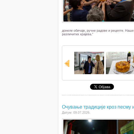
донеле обичаје, ручне радове и рецепте. Наше
различитих крајева.”
Очување традиције кроз песму и
Датум: 09.07.2026.