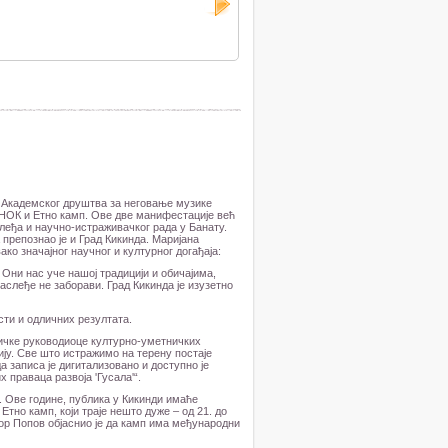
ији Академског друштва за неговање музике
ЕНОК и Етно камп. Ове две манифестације већ
леђа и научно-истраживачког рада у Банату.
препознао је и Град Кикинда. Маријана
ко значајног научног и културног догађаја:
Они нас уче нашој традицији и обичајима,
аслеђе не заборави. Град Кикинда је изузетно
сти и одличних резултата.
ничке руководиоце културно-уметничких
ију. Све што истражимо на терену постаје
 записа је дигитализовано и доступно је
праваца развоја 'Гусала'“.
 Ове године, публика у Кикинди имаће
Етно камп, који траје нешто дуже – од 21. до
гор Попов објаснио је да камп има међународни