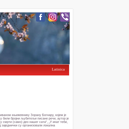
Latinica
иваном књижевнику Зорану Богнару, којем је
у били бројни љубитељи писане речи, аутор је
 смрти (само) део нашег сата“, „У инат теби,
ј заједнички су организовали локална