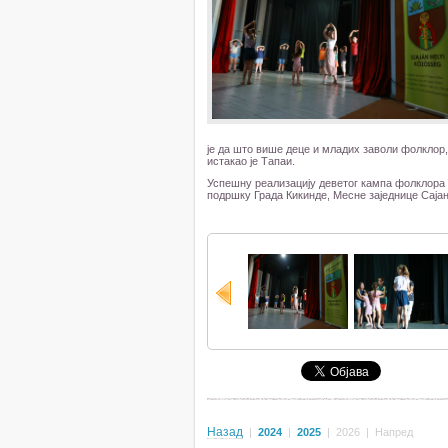
је да што више деце и младих заволи фолклор, 
истакао је Тапаи.
Успешну реализацију деветог кампа фолклора 
подршку Града Кикинде, Месне заједнице Сајан
Назад
|
2024
|
2025
|
2026
|
Напред