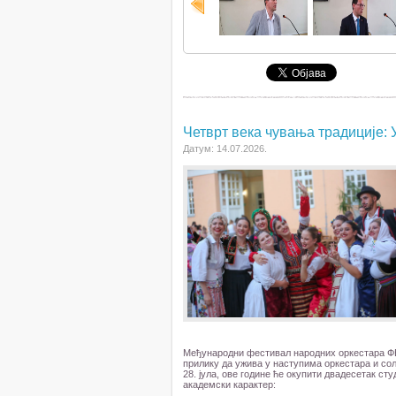
Четврт века чувања традиције:
Датум: 14.07.2026.
Међународни фестивал народних оркестара ФЕН
прилику да ужива у наступима оркестара и солис
28. јула, ове године ће окупити двадесетак с
академски карактер: