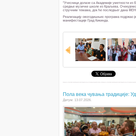
''Учесници долазе са Академије уметности из
средње музичке школе из Краљева. Очекујемо 
стручним темама, док ће последњег дана ФЕНО
Реализацију овогодишњих програма подржао је 
манифестације Град Кикинда.
Пола века чувања традиције: У
Датум: 13.07.2026.