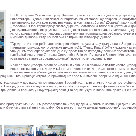
На 18. седници Скупштине града Кикинде донете су кључне одлуке које креирају 
инвеститора. Одборници локалног парламента изгласали су покретање поступка 
производних погона које тренутно користи компанија „Зопас” (Zoppas), као и гр
„Расадник”. Овај корак представља директан одговор на глобална кретања и кризу
досадашњи инвеститор „Зопас”, након десет година пословања у Кикинди, одлуч
истој седници, већином гласова усвојен је и први овогодишњи ребаланс буџета за
милиона динара и сада износи око четири и по милијарде динара.
''Средства из овог ребаланса искористићемо за улагања у град и села. Завршав
Гимназије, Економско-трговинске школе и ОШ 'Фејеш Клара' биће уложено чак 
увођењем трансфера обезбеђена су средства за изградњу сеоских пречистача з
саобраћајница улице Стевана Синђелића, Војводе Путника и Војводе Мишића, ф
издвајања за превоз средњошколаца'', подсетио је градоначелник.
Иако се због уговора о поверљивости и чекања на званично потписивање уговор
инвеститора још увек држи у тајности, откривени су детаљи његовог писма о на
Нови партнер се обавезује на улагање овог милионског износа у производњу у 
радника. Планирана је изградња производних хала минималне површине од 20.000 ква
, град улази у две паралелне процедуре: Браунфилд – што значи отуђење постојећих обје
. Циљ је да се ови капацитети по одласку закупца одмах ставе у функцију како би се 
 грађевинске парцеле у индустријској зони „Расадник” укупне површине преко 54.000 
ра пред вратима. Са њим разговарамо већ годину дана. Озбиљне компаније дуго и д
али били смо посвећени и истрајни. Овај инвеститор не долази краткорочно”, поручио ј