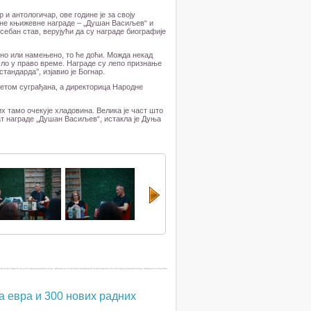
 и антологичар, ове године је за своју
ајне књижевне награде – „Душан Васиљев“ и
ебан став, верујући да су награде биографије
ђено или намењено, то ће доћи. Можда некад
ошло у право време. Награде су лепо признање
андарда’’, изјавио је Богнар.
етом суграђана, а директорица Народне
х тамо очекује хладовина. Велика је част што
еат награде „Душан Васиљев“, истакла је Дуња
а евра и 300 нових радних