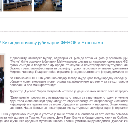
 У Кикинди почињу јубиларни ФЕНОК и Етно камп
У дворишту кикиндске Курије, од уторка 21. јула до петка 24. јула, у организац
''Гусле“ биће одржани јубиларни Међународни фестивал народних оркестара Ф
пуних 25 година представљају средиште очувања нематеријалног културног нас
Важност ових манифестација за развој културног туризма и очување идентитета 
Мирков, чланица Градског већа, изразила је задовољство што је град домаћин ова
''И етно камп и ФЕНОК успешно спајају младе људе кроз међународну сарадњу. 
образују нове генерације и све то раде са заједничким циљем – да се културно н
поносан на ове манифестације“.
Директор „Гусала“ Зоран Петровић истакао је да је иза њих четврт века истрајно
''Етно камп је прерастао у истраживачку станицу за стручњаке, студенте, умет
друштава и све оне који проучавају етномузикологију, етнокореологију и етнолог
највреднији материјал који се може обрадити и применити на сцени. Више хиљада
јавности. Наше бављење нематеријалним културним наслеђем један је од важних 
ОК у протеклих 25 година угостио је више стотина ансамбала из петнаестак земаља.
та који долазе из Турске, Румуније, Црне Горе, Босне и Херцеговине, као и из Србије. 
тудената и ученика средњих музичких школа. Главни уметнички руководилац „Гусала“ И