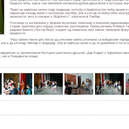
Градског већа, која је том приликом нагласила дубоки друштвени и културни зна
''Камп на најлепши начин спаја традицију, културу и пријатељство међу децом и
нараштаји сазнају више о културном наслеђу, али и уче да се међусобно поштуј
прошлости, него и улагање у будућност“, поручила је Гомбар.
Учесници су ангажовани у бројним музичким, певачким и играчким радионицама, 
старим занатима кроз израду уникатних рукотворина. Према речима Роберта Т
радника Баната „Пастор Вера“ и једног од покретача овог кампа, примарни фоку
вредности:
''Наш првенствени циљ био је да учеснике кампа упознамо са мађарским народ
али и да упознају обичаје и традицију. Ово је најбољи начин и да се домаћини и гости 
заједнички су организовали Културно-уметничко друштво „Ади Ендре“ и Удружење прос
, као и Покрајинске владе.