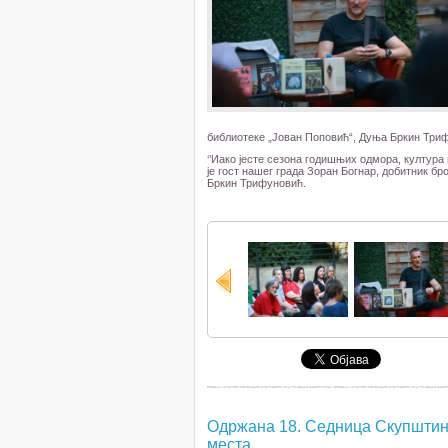
библиотеке „Јован Поповић“, Дуња Бркин Триф
‘’Иако јесте сезона годишњих одмора, култура 
је гост нашег града Зоран Богнар, добитник бр
Бркин Трифуновић.
Одржана 18. Седница Скупштине
места