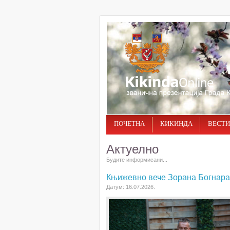
ПОЧЕТНА
КИКИНДА
ВЕСТИ
Актуелно
Будите информисани...
Књижевно вече Зорана Богнара 
Датум: 16.07.2026.