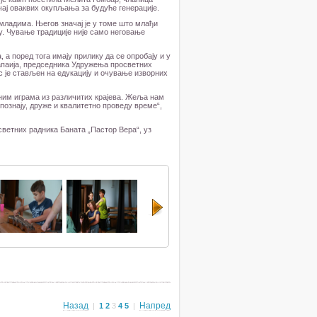
чај оваквих окупљања за будуће генерације.
 младима. Његов значај је у томе што млађи
у. Чување традиције није само неговање
а поред тога имају прилику да се опробају и у
апаија, председника Удружења просветних
с је стављен на едукацију и очување изворних
ним играма из различитих крајева. Жеља нам
упознају, друже и квалитетно проведу време“,
ветних радника Баната „Пастор Вера“, уз
Назад
Напред
|
1
2
3
4
5
|