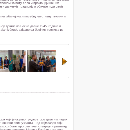
штвеном животу села и промоцији наших
ви да негује традицију и обичаје и да своје
тни јубилеј носи посебну емотивну тежину и
е су дошле из Босне давне 1945. године и
ан јубилеј, заједно са бројним гостима из
ора који је окупио тридесеторо деце и младих
чесници свих узраста – од најмлађих који
кроз богат програм уче, стварају и развијају
 је камп посетила Мелита Гомбар, чланица