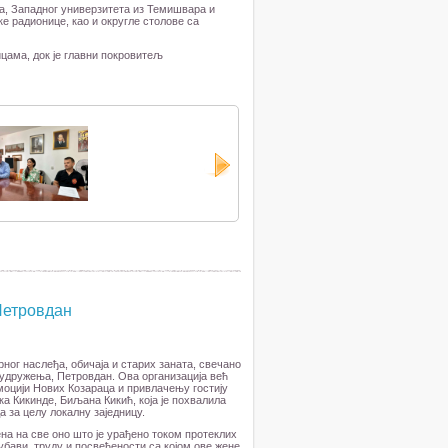
да, Западног универзитета из Темишвара и
е радионице, као и округле столове са
цама, док је главни покровитељ
Петровдан
ног наслеђа, обичаја и старих заната, свечано
у удружења, Петровдан. Ова организација већ
моцији Нових Козараца и привлачењу гостију
ка Кикинде, Биљана Кикић, која је похвалила
 за целу локалну заједницу.
на на све оно што је урађено током протеклих
љубави, труду и посвећености са којом ове жене