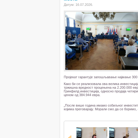
Датум: 16.07.2026.
Пројекат гарантује запошљавање најмање 300 
Како би се реализовала ова велика инвестиција
тржишна вредност процењена на 2.200.000 евра
Гринфилд инвестиција, односно продаја четири
ценом од 384.944 евра.
„После више година имамо озбиљног инвестито
којима преговарају. Морали смо да се боримо, 