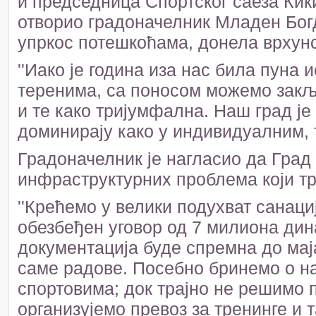
и председница Спортског саеза Кик
отворио градоначелник Младен Богда
упркос потешкоћама, донела врхунс
''Иако је година иза нас била пуна 
теренима, са поносом можемо закљу
и те како тријумфална. Наш град је
доминирају како у индивидуалним, т
Градоначелник је нагласио да Град
инфраструктурних проблема који тр
''Крећемо у велики подухват санациј
обезбеђен уговор од 7 милиона дин
документација буде спремна до мај
саме радове. Посебно бринемо о на
спортовима; док трајно не решимо 
организујемо превоз за тренинге и 