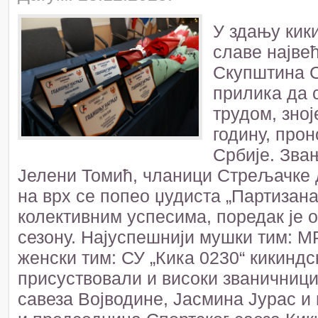
У здању кик
славе најве
Скупштина С
прилика да с
трудом, зно
годину, про
Србије. Зва
Јелени Томић, чланици Стрељачке д
на врх се попео џудиста „Партизана
колективним успесима, поредак је 
сезону. Најуспешнији мушки тим: М
женски тим: СУ „Кика 0230“ кикиндс
присуствовали и високи званичници
савеза Војводине, Јасмина Јурас и