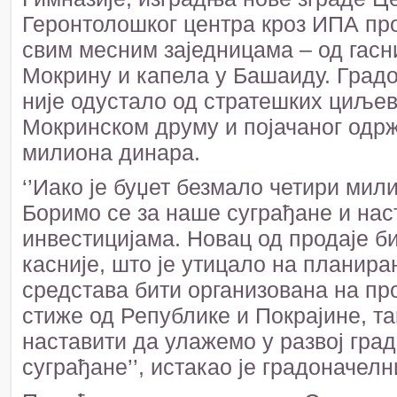
Геронтолошког центра кроз ИПА про
свим месним заједницама – од гасни
Мокрину и капела у Башаиду. Градо
није одустало од стратешких циљев
Мокринском друму и појачаног одрж
милиона динара.
‘’Иако је буџет безмало четири мил
Боримо се за наше суграђане и на
инвестицијама. Новац од продаје б
касније, што је утицало на планира
средстава бити организована на пр
стиже од Републике и Покрајине, т
наставити да улажемо у развој гра
суграђане’’, истакао је градоначелн