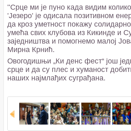
''Срце ми је пуно када видим колик
'Језеро' је одисала позитивном ене
да кроз уметност покажу солидарно
умећа свих клубова из Кикинде и 
заједништва и помогнемо малој Јова
Мирна Крнић.
Овогодишњи „Ки денс фест“ још јед
срце и да су плес и хуманост добит
наших најмлађих суграђана.