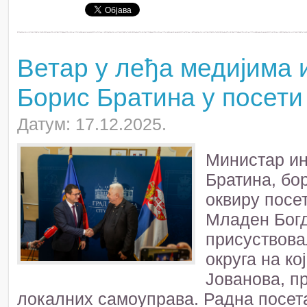
Ветар у леђа медијима 
Борис Братина у посети
Датум: 17.12.2025.
Министар ин
Братина, бор
оквиру посет
Младен Богд
присуствова
округа на ко
Јованова, п
локалних самоуправа. Радна посе