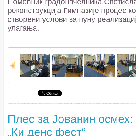
Помоћник градоначелника Светислав
реконструкција Гимназије процес кој
створени услови за пуну реализаци
улагања.
Плес за Јованин осмех
„Ки денс фест“