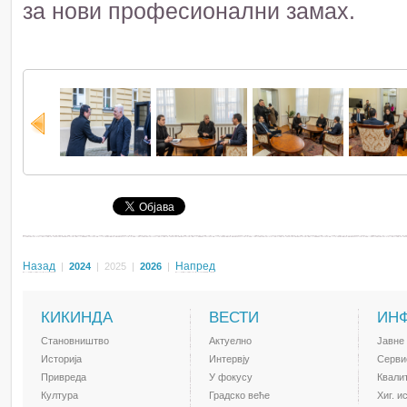
за нови професионални замах.
Назад
Напред
|
2024
|
2025
|
2026
|
КИКИНДА
ВЕСТИ
ИН
Становништво
Актуелно
Јавне
Историја
Интервју
Серви
Привреда
У фокусу
Квали
Култура
Градско веће
Хиг. и