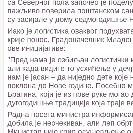
са Северног пола започео је поделу
пажљиво поверила поштанском санд
су засијале у дому седмогодишње 
Иако је логистика оваквог подухва
крије понос. Градоначелник Младен
ове иницијативе:
"Пред нама је озбиљан логистички и
али када видите то усхићење у деч
нам је јасан – да ниједно дете које
поклона до Нове године. Посебно ми
Братина, који је из прве руке мога
дугогодишње традиције која траје ве
Радна посета министра информисањ
добила је неочекиван, али леп обр
Министар није крио одушевљење они