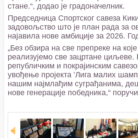
стане.“, додао је градоначелник.
Председница Спортског савеза Кики
задовољство што је план рада за ов
најавила нове амбиције за 2026. Го
„Без обзира на све препреке на кој
реализујемо све зацртане циљеве. 
републичким и покрајинским савезо
увођење пројекта 'Лига малих шам
нашим најмлађим суграђанима, деци
нове генерације победника,“ поручи