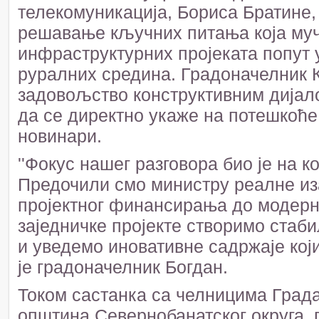
телекомуникација, Бориса Братине,
решавање кључних питања која муче
инфраструктурних пројеката попут 
руралних средина. Градоначелник К
задовољство конструктивним дијал
да се директно укаже на потешкоће
новинари.
''Фокус нашег разговора био је на 
Предочили смо министру реалне иза
пројектног финансирања до модерн
заједничке пројекте створимо ста
и уведемо иновативне садржаје кој
је градоначелник Богдан.
Током састанка са челницима Град
општина Севернобанатског округа, 