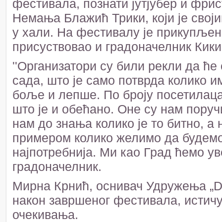
фестивала, познати јутјубер и фри
Немања Блажић Трики, који је сво
у хали. На фестивалу је прикупљен
присуствовао и градоначелник Кик
''Организатори су били рекли да ће
сада, што је само потврда колико им
боље и лепше. По броју посетилаца
што је и обећано. Оне су нам пору
нам до знања колико је то битно, а
примером колико желимо да будемо т
најпотребнија. Ми као Град ћемо ув
градоначелник.
Мирна Крнић, оснивач Удружења „Da
након завршеног фестивала, истич
очекивања.