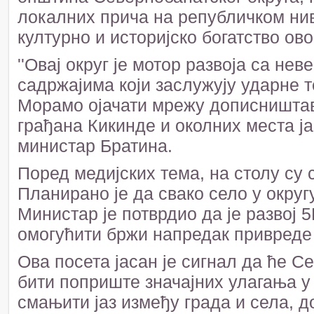
локалних прича на републичком нив
културно и историјско богатство ово
''Овај округ је мотор развоја са н
садржајима који заслужују ударне
Морамо ојачати мрежу дописништав
грађана Кикинде и околних места ја
министар Братина.
Поред медијских тема, на столу су 
Планирано је да свако село у округ
Министар је потврдио да је развој 
омогућити бржи напредак привреде 
Ова посета јасан је сигнал да ће 
бити поприште значајних улагања у
смањити јаз између града и села, 