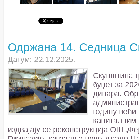
Одржана 14. Седница С
Датум: 22.12.2025.
Скупштина г
буџет за 202
динара. Обр
администраци
годину већи 
капиталним 
издвајају се реконструкција ОШ „Фе
Гимназије, изградња нове зграде Ц