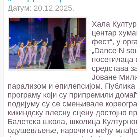
Датум: 20.12.2025.
Хала Културн
центар хума
фест“, у ор
„Dance N sou
посетилаца 
средстава з
Јоване Мили
парализом и епилепсијом. Публика 
програму који су припремили домаћи
подијуму су се смењивале кореогра
кикиндску плесну сцену достојно пр
Балетска школа, школица Културног
одушевљење, нарочито међу млађом