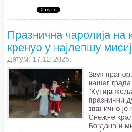
Празнична чаролија на 
кренуо у најлепшу мисиј
Датум: 17.12.2025.
Звук прапор
нашег града
"Кутија жеља
празнични д
званично је
Снежне краљ
Богдана и м