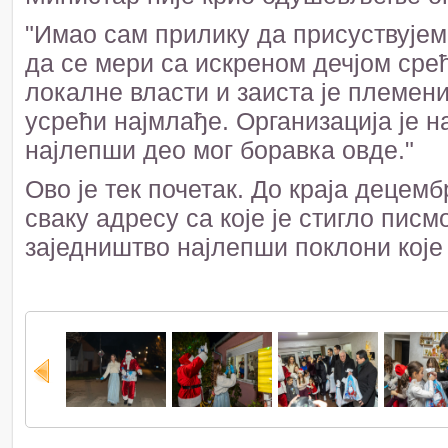
"Имао сам прилику да присуствујем
да се мери са искреном дечјом сре
локалне власти и заиста је племени
усрећи најмлађе. Организација је н
најлепши део мог боравка овде."
Ово је тек почетак. До краја децем
сваку адресу са које је стигло пис
заједништво најлепши поклони које