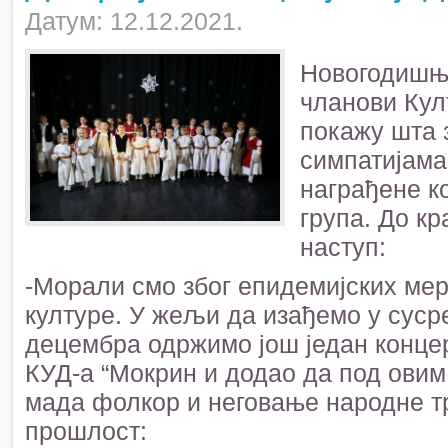
Датум: 12.12.2021.
Новогодишњи
чланови Кул
покажу шта з
симпатијама
награђене к
група. До к
наступ:
-Морали смо због епидемијских мер
културе. У жељи да изађемо у суср
децембра одржимо још један концер
КУД-а “Мокрин и додао да под овим
мада фолкор и неговање народне тр
прошлост: