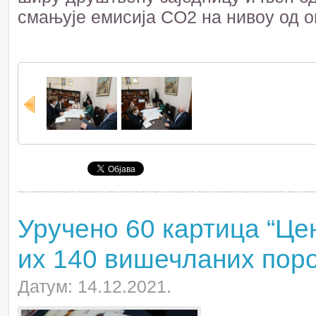
смањује емисија CО2 на нивоу од о
Уручено 60 картица “Це
их 140 вишечланих пор
Датум: 14.12.2021.