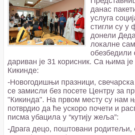
Представниц
данас пакет
услуга соци
стигли су у 
донели Деда
локалне сам
обезбедили 
дариван је 31 корисник. Са њима је
Кикинде:
-Новогодишњи празници, свечарска
се замисли без посете Центру за п
"Кикинда". На првом месту су нам њ
потврдио да ће ускоро почети и ра
писма убацила у “кутију жеља”:
-Драга децо, поштовани родитељи, 