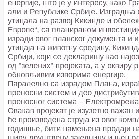
енергије, што је у интересу, како Г
али и Републике Србије. Изградња 
утицала на развој Кикинде и обележ
Европе“, са планираном инвестициј
изради овог планског документа и 
утицаја на животну средину, Кикин
Србији, који се декларишу као најо
од "зелених" пројеката, а у оквиру 
обновљивим изворима енергије.
Паралелно са израдом Плана, изра
преносни систем и део дистрибути
преносног система – Електромрежа 
Овакав пројекат је изузетно важан 
ће произведена струја из овог комп
годишње, бити намењена продаји на
ширу друштвену заједницу и њен од