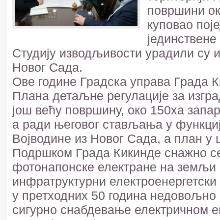
површини ок
куповао пој
јединствене
Студију изводљивости урадили су 
Новог Сада.
Ове године Градска управа Града К
Плана детаљне регулације за изград
још већу површину, око 150ха запа
а ради његовог стављања у функциј
Војводине из Новог Сада, а план у
Подршком Града Кикинде снажно се
фотонапонске електране на земљи ве
инфратруктурни електроенергетски о
у претходних 50 година недовољно
сигурно снабдевање електричном е