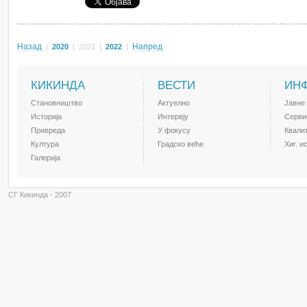
Назад
Напред
|
2020
|
2021
|
2022
|
КИКИНДА
ВЕСТИ
ИН
Становништво
Актуелно
Јавне
Историја
Интервју
Серви
Привреда
У фокусу
Квали
Култура
Градско веће
Хиг. и
Галерија
СГ Кикинда - 2007