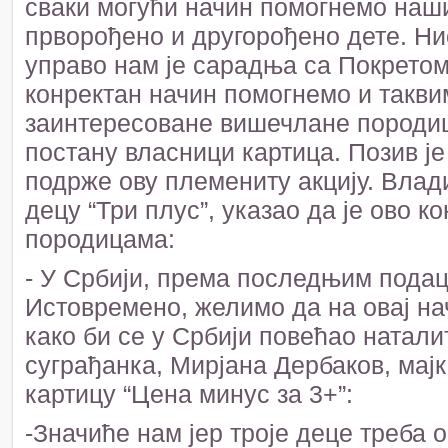
сваки могући начин помогнемо наши
прворођено и другорођено дете. Ни
управо нам је сарадња са Покретом
конректан начин помогнемо и такви
заинтересоване вишечлане породице
постану власници картица. Позив ј
подрже ову племениту акцију. Влад
децу “Три плус”, указао да је ово 
породицама:
- У Србији, према последњим подац
Истовремено, желимо да на овај н
како би се у Србији повећао натал
суграђанка, Мирјана Дербаков, мајк
картицу “Цена минус за 3+”:
-Значиће нам јер троје деце треба 