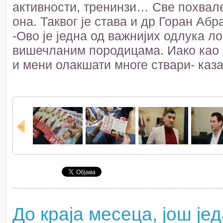
активности, тренинзи… Све похвале.
она. Таквог је става и др Горан Абр
-Ово је једна од важнијих одлука л
вишечланим породицама. Иако као 
и мени олакшати многе ствари- каза
До краја месеца, још је