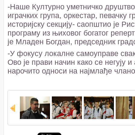
-Наше Културно уметничко друштво
играчких група, оркестар, певачку г
историјску секцију- саопштио је Рис
програму из њиховог богатог репер
је Младен Богдан, председник град
-У фокусу локалне самоуправе свак
Ово је прави начин како се негују 
нарочито односи на најмлађе чланов