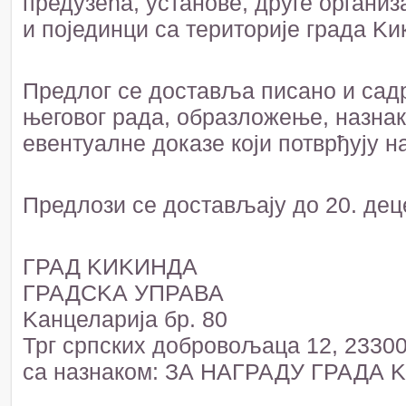
предузећа, установе, друге организа
и појединци са територије града Kи
Предлог се доставља писано и сад
његовог рада, образложење, назнак
евентуалне доказе који потврђују 
Предлози се достављају до 20. дец
ГРАД KИKИНДА
ГРАДСKА УПРАВА
Kанцеларија бр. 80
Трг српских добровољаца 12, 2330
са назнаком: ЗА НАГРАДУ ГРАДА 