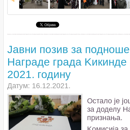
Јавни позив за подноше
Награде града Kикинде 
2021. годину
Датум: 16.12.2021.
Остало је ј
за доделу Н
признања.
Kомисија за