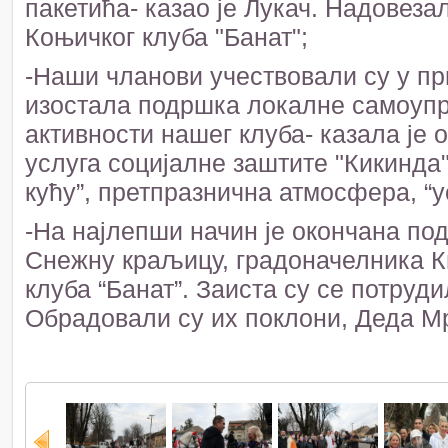
пакетића- казао је Лукач. Надовез
Коњичког клуба "Банат";
-Наши чланови учествовали су у пр
изостала подршка локалне самоупр
активности нашег клуба- казала је
услуга социјалне заштите "Кикинда"
кућу”, претпразнична атмосфера, “
-На најлепши начин је окончана по
Снежну краљицу, градоначелника К
клуба “Банат”. Заиста су се потруд
Обрадовали су их поклони, Деда Мр