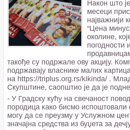
Након што је
месеци прис
најважнији 
“Цена минус
околине, кој
погодности 
продавницам
такође су подржале ову акцију. Ком
подржавају власнике малих картиц
на https://triplus.org.rs/kikinda/ . 
Скупштине, саопштио је да је подне
- У Градску кућу на свечаност пов
породица како бисмо испоштовали 
могу да се преузму у Услужном цент
значајна средства из буџета за дечј