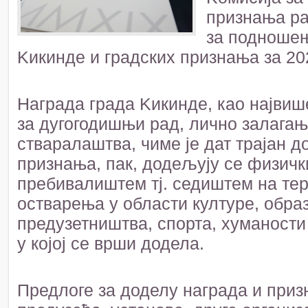
признања ра
за подношењ
Kикинде и градских признања за 202
Награда града Kикинде, као најви
за дугогодишњи рад, лично залагањ
стваралаштва, чиме је дат трајан д
признања, пак, додељују се физич
пребивалиштем тј. седиштем на тер
остварења у области културе, обра
предузетништва, спорта, хуманости 
у којој се врши додела.
Предлоге за доделу награда и приз