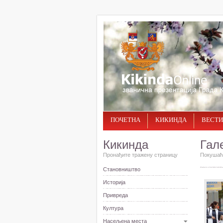
ПОЧЕТНА
КИКИНДА
ВЕСТИ
Кикинда
Гал
Пронађите тражену страницу
Покушаће
Становништво
Историја
Привреда
Култура
Насељена места