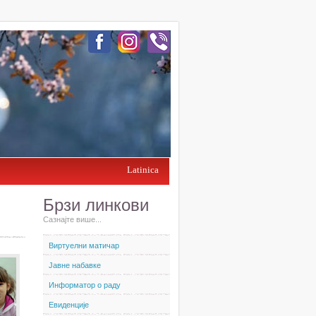
Latinica
Брзи линкови
Сазнајте више...
Виртуелни матичар
Јавне набавке
Информатор о раду
Евиденције