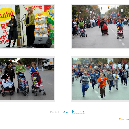
Напред
Назад
|
2
3
|
Све г