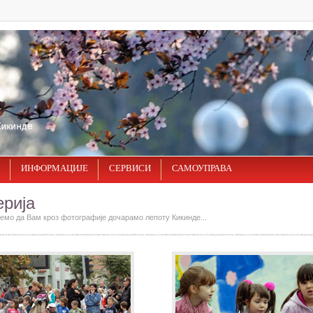
ИНФОРМАЦИЈЕ
СЕРВИСИ
САМОУПРАВА
ерија
мо да Вам кроз фотографије дочарамо лепоту Кикинде...