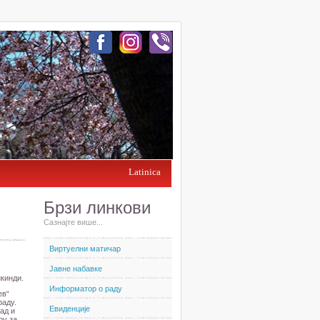
Latinica
Брзи линкови
Сазнајте више...
Виртуелни матичар
Јавне набавке
икинди.
Информатор о раду
ев“
раду.
Евиденције
ад и
ру за