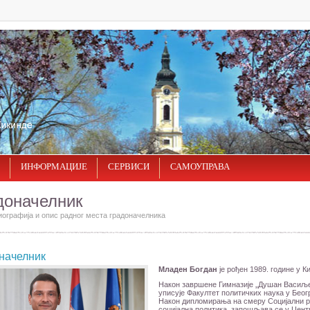
ИНФОРМАЦИЈЕ
СЕРВИСИ
САМОУПРАВА
доначелник
иографија и опис радног места градоначелника
начелник
Младен Богдан
је рођен 1989. године у К
Након завршене Гимназије „Душан Васиљ
уписује Факултет политичких наука у Беог
Након дипломирања на смеру Социјални р
социјална политика, запошљава се у Цент