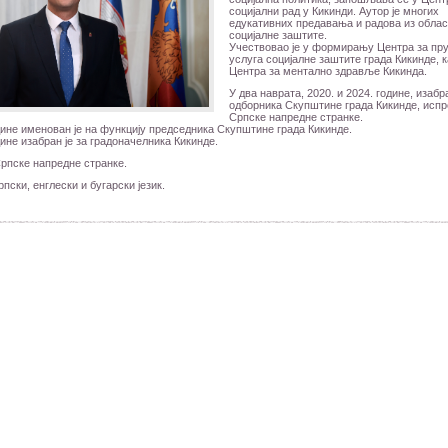
социјални рад у Кикинди. Аутор је многих
едукативних предавања и радова из облас
социјалне заштите.
Учествовао је у формирању Центра за п
услуга социјалне заштите града Кикинде, к
Центра за ментално здравље Кикинда.
У два наврата, 2020. и 2024. године, изабра
одборника Скупштине града Кикинде, испр
Српске напредне странке.
дине именован је на функцију председника Скупштине града Кикинде.
дине изабран је за градоначелника Кикинде.
Српске напредне странке.
рпски, енглески и бугарски језик.