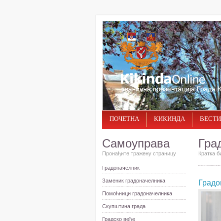
ПОЧЕТНА
КИКИНДА
ВЕСТИ
Самоуправа
Гра
Пронађите тражену страницу
Кратка б
Градоначелник
Заменик градоначелника
Градо
Помоћници градоначелника
Скупштина града
Градско веће