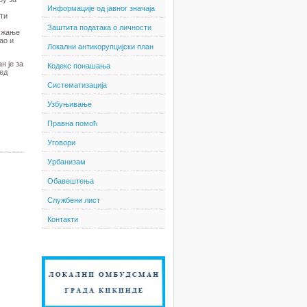
Информације од јавног значаја
ти
Заштита података о личности
ружање
ао и
Локални антикорупцијски план
н је за
Кодекс понашања
ед
Систематизација
Узбуњивање
Правна помоћ
Уговори
Урбанизам
Обавештења
Службени лист
Контакти