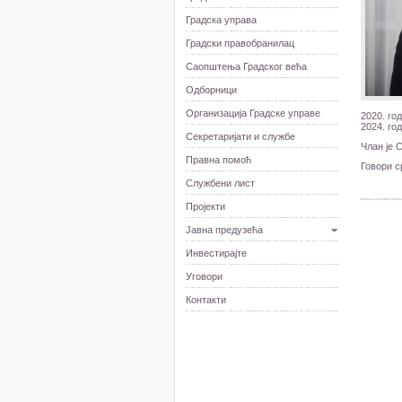
Градскa управа
Градски правобранилац
Саопштења Градског већа
Одборници
Организација Градске управе
2020. го
2024. го
Секретаријати и службе
Члан је 
Правна помоћ
Говори с
Службени лист
Пројекти
Јавна предузећа
Инвестирајте
Уговори
Контакти