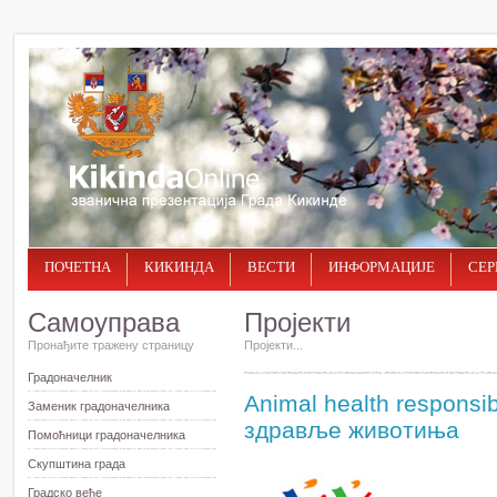
ПОЧЕТНА
КИКИНДА
ВЕСТИ
ИНФОРМАЦИЈЕ
СЕР
Самоуправа
Пројекти
Пронађите тражену страницу
Пројекти...
Градоначелник
Animal health responsib
Заменик градоначелника
здравље животиња
Помоћници градоначелника
Скупштина града
Градско веће