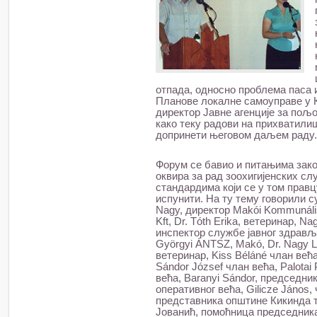
отпада, односно проблема паса 
Планове локалне самоуправе у К
директор Јавне агенције за пољ
како теку радови на прихватилишт
допринети његовом даљем раду.
Форум се бавио и питањима зак
оквира за рад зоохигијенских сл
стандардима који се у том правц
испунити. На ту тему говорили с
Nagy, директор Makói Kommunális
Kft, Dr. Tóth Erika, ветеринар, Nag
инспектор службе јавног здравља
Györgyi ÁNTSZ, Makó, Dr. Nagy L
ветеринар, Kiss Béláné члан већ
Sándor József члан већа, Palotai 
већа, Baranyi Sándor, председник
оперативног већа, Gilicze János
представника општине Кикинда т
Јованић, помоћница председник