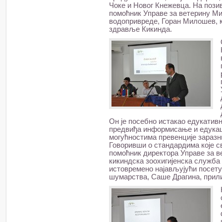
Чоке и Новог Кнежевца. На пози
помоћник Управе за ветерину М
водопривреде, Горан Милошев, к
здравље Кикинда.
Он је посебно истакао едукативн
предвиђа информисање и едукац
могућностима превенције заразн
Говоривши о стандардима које с
помоћник директора Управе за ве
кикиндска зоохигијенска служба
истовремено најављујући посет
шумарства, Саше Драгина, прил