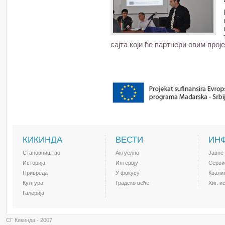
сајта који ће партнери овим прој
КИКИНДА
ВЕСТИ
ИН
Становништво
Актуелно
Јавне
Историја
Интервју
Серви
Привреда
У фокусу
Квали
Култура
Градско веће
Хиг. и
Галерија
СГ Кикинда - 2007