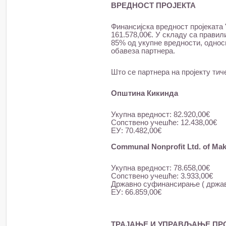
ВРЕДНОСТ ПРОЈЕКТА
Финансијска вредност пројеката "A
161.578,00€. У складу са прави
85% од укупне вредности, односн
обавеза партнера.
Што се партнера на пројекту тич
Општина Кикинда
Укупна вредност: 82.920,00€
Сопствено учешће: 12.438,00€
ЕУ: 70.482,00€
Communal Nonprofit Ltd. of Ma
Укупна вредност: 78.658,00€
Сопствено учешће: 3.933,00€
Државно суфинансирање ( држава
ЕУ: 66.859,00€
ТРАЈАЊЕ И УПРАВЉАЊЕ ПР