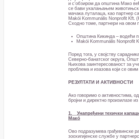
и с'обзиром да општина Мако ве
се бави укалањањем животињско
мачака луталаца, као партнер са
Makói Kommunális Nonprofit Kft.
Сходно томе, партнери на овом п
Општина Кикинда – водећи п
Makói Kommunális Nonprofit Kf
Поред тога, у својству сарадник
Северно-банатског округа, Опш
Њихова заинтересованост за уч
проблема и изазова који се овим
РЕЗУЛТАТИ И АКТИВНОСТИ
Ако говоримо о активностима, о
бројни и директно произилазе и
1. Унапређени техички капаци
Макó
Ово подразумева грађевинске ра
зоохигијенске службе у партне