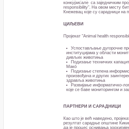
конкурисале са заједничким прој
responsibility". На овом месту б
Кнежевац које су сарадници на п
ЦИЉЕВИ
Пројекат "Animal health responsi
Успостављање дугорочне пр
институцијама у области мони
дивљих животиња
Подизање техничких капацит
Макó
Подизање степена информис
произвођача и других заинтере
здравља животиња
Развијање информатичко-лог
које се баве мониторингом и 
ПАРТНЕРИ И САРАДНИЦИ
Као што је већ наведено, пројекат
резултат сарадње општине Кики
да је процес оснивања зоохигије