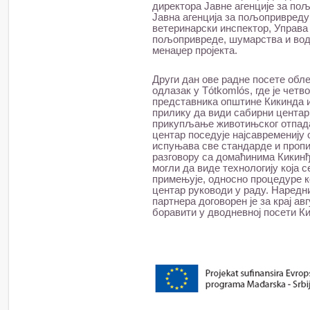
директора Јавне агенције за по
Јавна агенција за пољопривреду 
ветеринарски инспектор, Управа
пољопривреде, шумарства и вод
менаџер пројекта.
Други дан ове радне посете обле
одлазак у Tótkomlós, где је четв
представника општине Кикинда 
прилику да види сабирни центар
прикупљање животињског отпада
центар поседује најсавременију 
испуњава све стандарде и пропи
разговору са домаћинима Кикинђ
могли да виде технологију која с
примењује, односно процедуре к
центар руководи у раду. Наредн
партнера договорен је за крај а
боравити у дводневној посети К