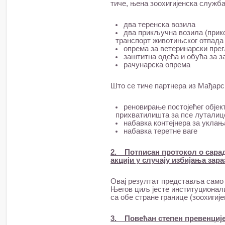
тиче, њена зоохигијенска служба
два теренска возила
двa прикључна возила (прик
транспорт животињског отпада
опрема за ветеринарски пре
заштитна одећа и обућа за 
рачунарска опрема
Што се тиче партнера из Мађарс
реновирање постојећег објек
прихватилишта за псе луталице
набавка контејнера за укла
набавка теретне ваге
2. Потписан протокол о сарад
акцији у случају избијања зар
Овај резултат представља само 
Његов циљ јесте институционал
са обе стране границе (зоохигиј
3. Повећан степен превенциј