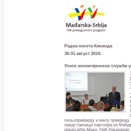
Радна посета Кикинда
30-31 август 2010.
Улога зоохигијенских служби 
пољопривреду и малу привреду Н
представници партнера из Мађар
предузећа Мако, Нађ Нандором,