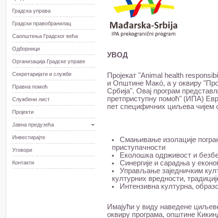
Градскa управа
Градски правобранилац
Саопштења Градског већа
Одборници
УВОД
Организација Градске управе
Секретаријати и службе
Пројекат "Animal health responsi
и Општине Макó, а у оквиру "Пр
Правна помоћ
Србија". Овај програм представ
претприступну помоћ" (ИПА) Евро
Службени лист
пет специфичних циљева чијем о
Пројекти
Јавна предузећа
Инвестирајте
Смањивање изолације погра
приступачности
Уговори
Еколошка одрживост и безбед
Синергије и сарадња у еконо
Контакти
Управљање заједничким кул
културних вредности, традициј
Интензивна културна, образо
Имајући у виду наведене циљеве,
оквиру програма, општине Кикинд