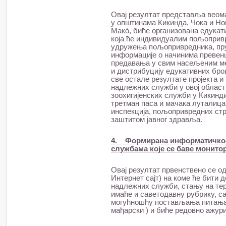
Овај резултат представља веома
у општинама Кикинда, Чока и Нов
Макó, биће организована едукат
која ће индивидуалим пољоприв
удружења пољопривредника, пру
информације о начинима превенц
предавања у свим насељеним ме
и дистрибуцију едукативних бро
све остале резултате пројекта 
надлежних служби у овој облас
зоохигијенских служби у Кикинд
третман паса и мачака луталица
инспекција, пољопривредних стр
заштитом јавног здравља.
4. Формирана информатичко-
службама које се баве монит
Овај резултат првенствено се о
Интернет сајт) на коме ће бити 
надлежних служби, стању на тере
имаће и саветодавну рубрику, са
могућношћу постављања питања. 
мађарски ) и биће редовно ажур