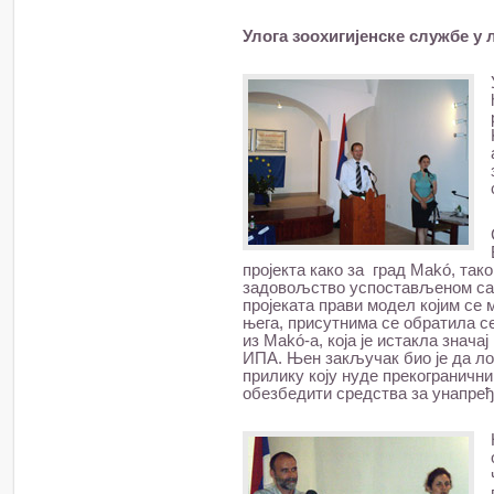
Улога зоохигијенске службе у 
пројекта како за град Makó, тако
задовољство успостављеном сар
пројеката прави модел којим се
њега, присутнима се обратила се
из Makó-a, која је истакла знач
ИПА. Њен закључак био је да ло
прилику коју нуде прекогранични 
обезбедити средства за унапређ