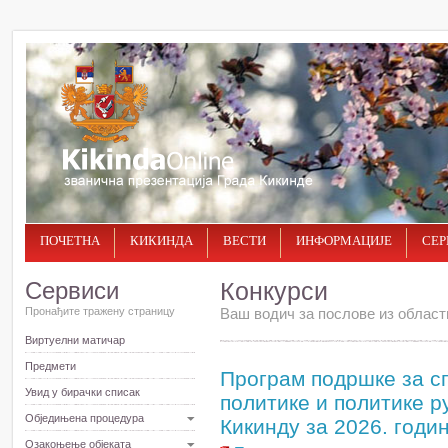
ПОЧЕТНА
КИКИНДА
ВЕСТИ
ИНФОРМАЦИЈЕ
СЕР
Сервиси
Конкурси
Пронађите тражену страницу
Ваш водич за послове из област
Виртуелни матичар
Предмети
Програм подршке за 
Увид у бирачки списак
политике и политике р
Обједињена процедура
Кикинду за 2026. годи
Озакоњење објеката