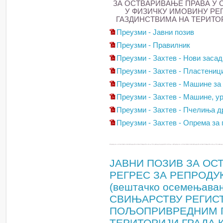
ЗА ОСТВАРИВАЊЕ ПРАВА У
У ФИЗИЧКУ ИМОВИНУ Р
ГАЗДИНСТВИМА НА ТЕРИТОР
Преузми - Јавни позив
Преузми - Правилник
Преузми - Захтев - Нови засад
Преузми - Захтев - Пластениц
Преузми - Захтев - Машине з
Преузми - Захтев - Машине, у
Преузми - Захтев - Пчелиња 
Преузми - Захтев - Опрема за
ЈАВНИ ПОЗИВ ЗА ОС
РЕГРЕС ЗА РЕПРОДУ
(вештачко осемењава
СВИЊАРСТВУ РЕГИС
ПОЉОПРИВРЕДНИМ Г
ТЕРИТОРИЈИ ГРАДА К