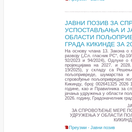
ЈАВНИ ПОЗИВ ЗА С
УСПОСТАВЉАЊА И Ј
ОБЛАСТИ ПОЉОПРИВ
ГРАДА КИКИНДЕ ЗА 2
На основу члана 13. Закона о
развоју („Сл. гласник РС“, бр.10/
92/2023 и 94/2024), Одлуке о 
пројекцијама на 2027. и 2028.
19/2025), у складу са Решењ
пољопривреде, шумарства и
спровођење пољопривредне поли
Кикинду, број: 002641325 2026 
године, као и Правилника за 
јачања удружења у области пољ
2026. годину, Градоначелник гра
Ј
ЗА СПРОВОЂЕЊЕ МЕРE П
УДРУЖЕЊА У ОБЛАСТИ ПО
КИКИНДЕ
Преузми - Јавни позив