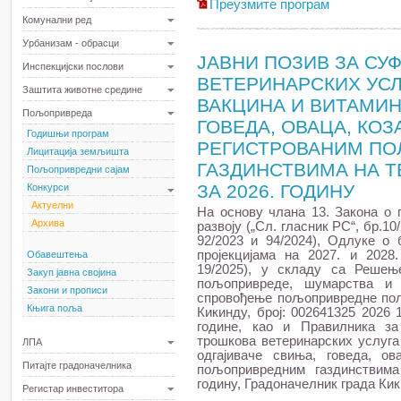
Преузмите програм
Комунални ред
Урбанизам - обрасци
ЈАВНИ ПОЗИВ ЗА С
Инспекцијски послови
ВЕТЕРИНАРСКИХ УСЛ
Заштита животне средине
ВАКЦИНА И ВИТАМИН
Пољопривреда
ГОВЕДА, ОВАЦА, КОЗ
Годишњи програм
РЕГИСТРОВАНИМ П
Лицитација земљишта
ГАЗДИНСТВИМА НА Т
Пољопривредни сајам
ЗА 2026. ГОДИНУ
Конкурси
Актуелни
На основу члана 13. Закона о
Архива
развоју („Сл. гласник РС“, бр.10/
92/2023 и 94/2024), Одлуке о 
пројекцијама на 2027. и 2028.
Обавештења
19/2025), у складу са Решењ
Закуп јавна својина
пољопривреде, шумарства и
Закони и прописи
спровођење пољопривредне поли
Књига поља
Кикинду, број: 002641325 2026 
године, као и Правилника з
трошкова ветеринарских услуга
ЛПА
одгајиваче свиња, говеда, о
Питајте градоначелника
пољопривредним газдинствима
годину, Градоначелник града Кик
Регистар инвеститора