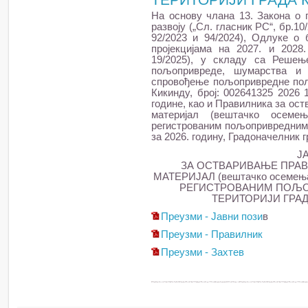
На основу члана 13. Закона о
развоју („Сл. гласник РС“, бр.10/
92/2023 и 94/2024), Одлуке о 
пројекцијама на 2027. и 2028.
19/2025), у складу са Решењ
пољопривреде, шумарства и
спровођење пољопривредне поли
Кикинду, број: 002641325 2026 
године, као и Правилника за ос
материјал (вештачко осеме
регистрованим пољопривредним 
за 2026. годину, Градоначелник 
Ј
ЗА ОСТВАРИВАЊЕ ПРАВ
МАТЕРИЈАЛ (вештачко осеме
РЕГИСТРОВАНИМ ПОЉО
ТЕРИТОРИЈИ ГРАД
Преузми - Јавни пози
в
Преузми - Правилник
Преузми - Захтев