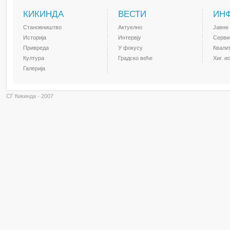
КИКИНДА
ВЕСТИ
ИН
Становништво
Актуелно
Јавне
Историја
Интервју
Серви
Привреда
У фокусу
Квали
Култура
Градско веће
Хиг. и
Галерија
СГ Кикинда - 2007