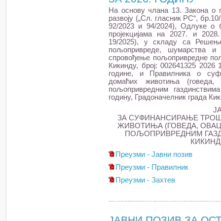
На основу члана 13. Закона о
развоју („Сл. гласник РС“, бр.10/
92/2023 и 94/2024), Одлуке о 
пројекцијама на 2027. и 2028.
19/2025), у складу са Решењ
пољопривреде, шумарства и
спровођење пољопривредне поли
Кикинду, број: 002641325 2026 
године, и Правилника о суф
домаћих животиња (говеда, 
пољопривредним газдинствима
годину, Градоначелник града Кик
Ј
ЗА СУФИНАНСИРАЊЕ ТРОШ
ЖИВОТИЊА (ГОВЕДА, ОВАЦ
ПОЉОПРИВРЕДНИМ ГАЗД
КИКИНДЕ
Преузми - Јавни позив
Преузми - Правилник
Преузми - Захтев
ЈАВНИ ПОЗИВ ЗА ОС