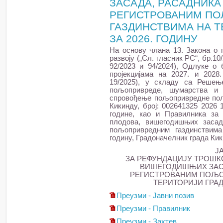
ЗАСАДА, РАСАДНИК
РЕГИСТРОВАНИМ П
ГАЗДИНСТВИМА НА Т
ЗА 2026. ГОДИНУ
На основу члана 13. Закона о
развоју („Сл. гласник РС“, бр.10/
92/2023 и 94/2024), Одлуке о 
пројекцијама на 2027. и 2028.
19/2025), у складу са Решењ
пољопривреде, шумарства и
спровођење пољопривредне поли
Кикинду, број: 002641325 2026 
године, као и Правилника за
плодова, вишегодишњих засад
пољопривредним газдинствима
годину, Градоначелник града Кик
Ј
ЗА РЕФУНДАЦИЈУ ТРОШК
ВИШЕГОДИШЊИХ ЗАС
РЕГИСТРОВАНИМ ПОЉО
ТЕРИТОРИЈИ ГРАД
Преузми - Јавни позив
Преузми - Правилник
Преузми - Захтев