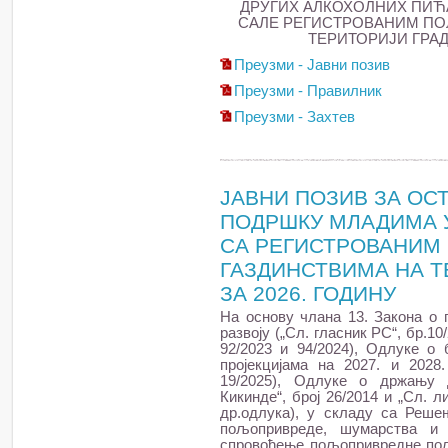
ДРУГИХ АЛКОХОЛНИХ ПИЋА
САЛЕ РЕГИСТРОВАНИМ П
ТЕРИТОРИЈИ ГРАД
Преузми - Јавни позив
Преузми - Правилник
Преузми - Захтев
ЈАВНИ ПОЗИВ ЗА ОС
ПОДРШКУ МЛАДИМА 
СА РЕГИСТРОВАНИ
ГАЗДИНСТВИМА НА Т
ЗА 2026. ГОДИНУ
На основу члана 13. Закона о
развоју („Сл. гласник РС“, бр.10/
92/2023 и 94/2024), Одлуке о 
пројекцијама на 2027. и 2028.
19/2025), Oдлуке о држању 
Кикинде“, број 26/2014 и „Сл. л
др.одлука), у складу са Реш
пољопривреде, шумарства и
спровођење пољопривредне поли