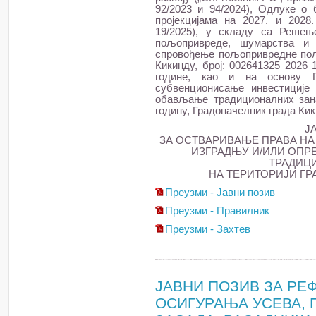
92/2023 и 94/2024), Одлуке о 
пројекцијама на 2027. и 2028.
19/2025), у складу са Решењ
пољопривреде, шумарства и
спровођење пољопривредне поли
Кикинду, број: 002641325 2026 
године, као и на основу 
субвенционисање инвестиције
обављање традиционалних зана
годину, Градоначелник града Кик
Ј
ЗА ОСТВАРИВАЊЕ ПРАВА Н
ИЗГРАДЊУ И/ИЛИ ОПР
ТРАДИЦ
НА ТЕРИТОРИЈИ ГРА
Преузми - Јавни позив
Преузми - Правилник
Преузми - Захтев
ЈАВНИ ПОЗИВ ЗА РЕ
ОСИГУРАЊА УСЕВА,