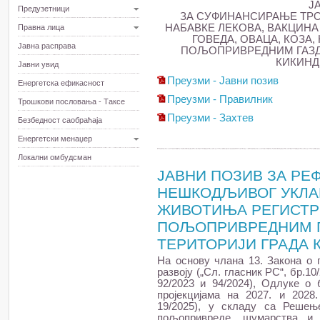
Ј
Предузетници
ЗА СУФИНАНСИРАЊЕ ТРО
НАБАВКЕ ЛЕКОВА, ВАКЦИНА
Правна лица
ГОВЕДА, ОВАЦА, КОЗА
Јавна расправа
ПОЉОПРИВРЕДНИМ ГАЗД
КИКИНДЕ
Јавни увид
Преузми - Јавни позив
Енергетска ефикасност
Преузми - Правилник
Трошкови пословања - Таксе
Преузми - Захтев
Безбедност саобраћаја
Енергетски менаџер
Локални омбудсман
ЈАВНИ ПОЗИВ ЗА РЕ
НЕШКОДЉИВОГ УКЛА
ЖИВОТИЊА РЕГИСТ
ПОЉОПРИВРЕДНИМ Г
ТЕРИТОРИЈИ ГРАДА К
На основу члана 13. Закона о
развоју („Сл. гласник РС“, бр.10/
92/2023 и 94/2024), Одлуке о 
пројекцијама на 2027. и 2028.
19/2025), у складу са Решењ
пољопривреде, шумарства и