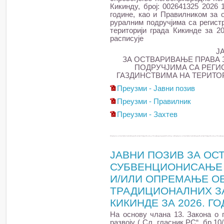
Кикинду, број: 002641325 2026 
године, као и Правилником за
руралним подручјима са регис
територији града Кикинде за 20
расписује
Ј
ЗА ОСТВАРИВАЊЕ ПРАВА 
ПОДРУЧЈИМА СА РЕГ
ГАЗДИНСТВИМА НА ТЕРИТОР
Преузми - Јавни позив
Преузми - Правилник
Преузми - Захтев
ЈАВНИ ПОЗИВ ЗА ОС
СУБВЕНЦИОНИСАЊЕ 
И/ИЛИ ОПРЕМАЊЕ О
ТРАДИЦИОНАЛНИХ ЗА
КИКИНДЕ ЗА 2026. Г
На основу члана 13. Закона о
развоју („Сл. гласник РС“, бр.10/