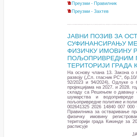
Преузми - Правилник
Преузми - Захтев
ЈАВНИ ПОЗИВ ЗА ОС
СУФИНАНСИРАЊУ МЕ
ФИЗИЧКУ ИМОВИНУ 
ПОЉОПРИВРЕДНИМ Г
ТЕРИТОРИЈИ ГРАДА К
На основу члана 13. Закона о
развоју („Сл. гласник РС“, бр.10/
92/2023 и 94/2024), Одлуке о 
пројекцијама на 2027. и 2028. го
складу са Решењем о давању 
шумарства и водопривреде
пољопривредне политике и полити
002641325 2026 14840 007 000 0
Правилника за остваривање пр
физичку имовину регистров
територији града Кикинде за 20
расписује
Ј