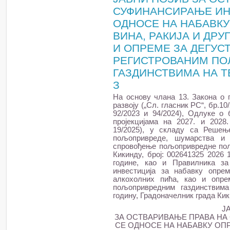
СУФИНАНСИРАЊЕ ИН
ОДНОСЕ НА НАБАВК
ВИНА, РАКИЈА И ДРУ
И ОПРЕМЕ ЗА ДЕГУС
РЕГИСТРОВАНИМ П
ГАЗДИНСТВИМА НА Т
З
На основу члана 13. Закона о
развоју („Сл. гласник РС“, бр.10/
92/2023 и 94/2024), Одлуке о 
пројекцијама на 2027. и 2028.
19/2025), у складу са Решењ
пољопривреде, шумарства и
спровођење пољопривредне поли
Кикинду, број: 002641325 2026 
године, као и Правилника з
инвестиција за набавку опре
алкохолних пића, као и опре
пољопривредним газдинствима
годину, Градоначелник града Кик
Ј
ЗА ОСТВАРИВАЊЕ ПРАВА НА
СЕ ОДНОСЕ НА НАБАВКУ ОПР