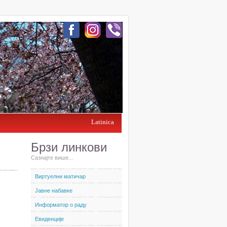
Latinica
Брзи линкови
Сазнајте више...
Виртуелни матичар
Јавне набавке
Информатор о раду
Евиденције