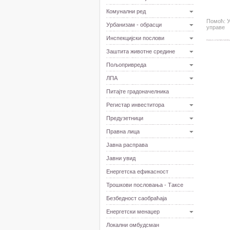
Комунални ред
Помоћ: У
Урбанизам - обрасци
управе
Инспекцијски послови
Заштита животне средине
Пољопривреда
ЛПА
Питајте градоначелника
Регистар инвеститора
Предузетници
Правна лица
Јавна расправа
Јавни увид
Енергетска ефикасност
Трошкови пословања - Таксе
Безбедност саобраћаја
Енергетски менаџер
Локални омбудсман