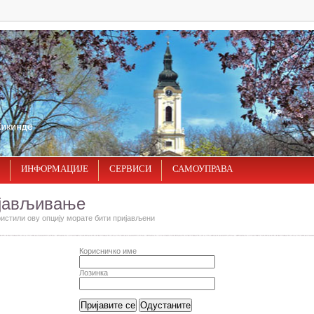
ИНФОРМАЦИЈЕ
СЕРВИСИ
САМОУПРАВА
јављивање
ристили ову опцију морате бити пријављени
Корисничко име
Лозинка