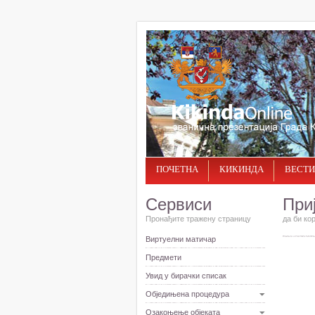
ПОЧЕТНА
КИКИНДА
ВЕСТИ
Сервиси
При
Пронађите тражену страницу
да би ко
Виртуелни матичар
Предмети
Увид у бирачки списак
Обједињена процедура
Озакоњење објеката