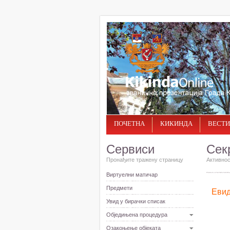
ПОЧЕТНА
КИКИНДА
ВЕСТИ
Сервиси
Сек
Пронађите тражену страницу
Активнос
Виртуелни матичар
Предмети
Евид
Увид у бирачки списак
Обједињена процедура
Озакоњење објеката