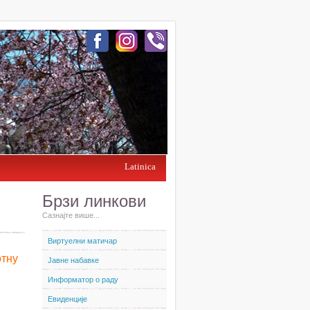
Latinica
Брзи линкови
Сазнајте више...
Виртуелни матичар
отну
Јавне набавке
Информатор о раду
Евиденције