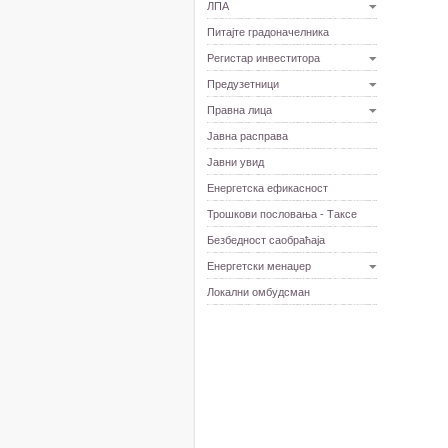
ЛПА
Питајте градоначелника
Регистар инвеститора
Предузетници
Правна лица
Јавна расправа
Јавни увид
Енергетска ефикасност
Трошкови пословања - Таксе
Безбедност саобраћаја
Енергетски менаџер
Локални омбудсман