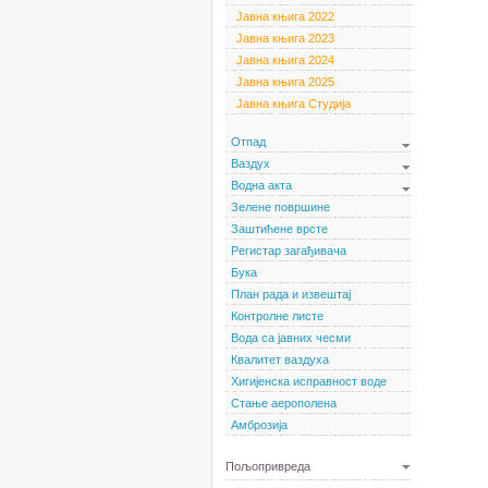
Јавна књига 2022
Јавна књига 2023
Јавна књига 2024
Јавна књига 2025
Јавна књига Студија
Отпад
Ваздух
Водна акта
Зелене површине
Заштићене врсте
Регистар загађивача
Бука
План рада и извештај
Контролне листе
Вода са јавних чесми
Квалитет ваздуха
Хигијенска исправност воде
Стање аерополена
Амброзија
Пољопривреда