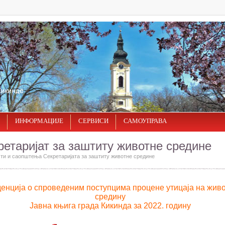
ИНФОРМАЦИЈЕ
СЕРВИСИ
САМОУПРАВА
ретаријат за заштиту животне средине
ти и саопштења Секретаријата за заштиту животне средине
енција о спроведеним поступцима процене утицаја на жив
средину
Јавна књига града Кикинда за 2022. годину