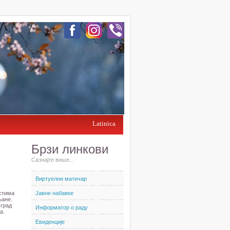
Latinica
Брзи линкови
Сазнајте више...
Виртуелни матичар
остима
Јавне набавке
љане.
 град
Информатор о раду
а.
Евиденције