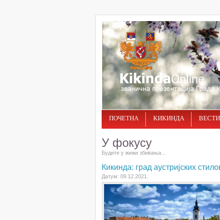
ПОЧЕТНА
КИКИНДА
ВЕСТИ
У фокусу
Будите у жижи збивања...
Кикинда: град аустријских стил
Датум: 09.12.2021.