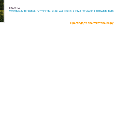
Више на:
www.daibau.rs/clanak/707/kikinda_grad_austrijskih_stilova_terakote_i_digitalnih_no
Прегледајте све текстове из р