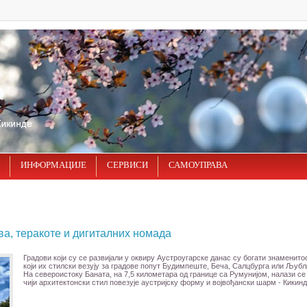
ИНФОРМАЦИЈЕ
СЕРВИСИ
САМОУПРАВА
ова, теракоте и дигиталних номада
Градови који су се развијали у оквиру Аустроугарске данас су богати знаменит
који их стилски везују за градове попут Будимпеште, Беча, Салцбурга или Љуб
На североистоку Баната, на 7,5 километара од границе са Румунијом, налази се
чији архитектонски стил повезује аустријску форму и војвођански шарм - Кикинд