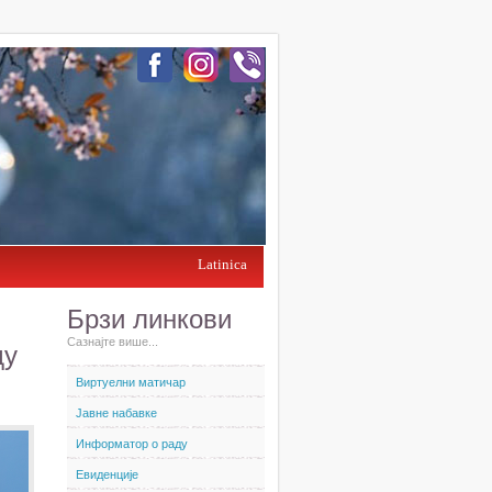
Latinica
Брзи линкови
Сазнајте више...
ду
Виртуелни матичар
Јавне набавке
Информатор о раду
Евиденције