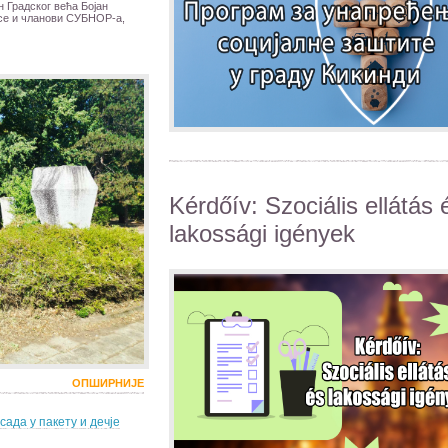
 Градског већа Бојан
 се и чланови СУБНОР-а,
Kérdőív: Szociális ellátás 
lakossági igények
ОПШИРНИЈЕ
сада у пакету и дечје