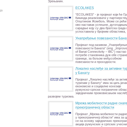
Зрењанин.
ECOLAKES
да
“ECOLAKES” - је пројекат који ће Гр
Кикинда реализовати у партнерств
Општином Жомбољ. Може се рећи 
ово наставак успешне, дугогодиш
сарадње коју су два братска града 
успоставила у бројним областима,
Унапређење повезаности Бана
Пројекат под називом „Унапређење
повезаности Баната“ (eng. „Improv
of Banat Connectivity – IBC“) настао 
потребе становника дуж обе стран
границе, за бољом међусобном
повезаности и проходности.
Локално наслеђе за активни ту
у Банату
Пројекат „Локално наслеђе за акти
туризам у Банату“ има за циљ јач
економске и социјалне кохезије
румунско-српске пограничне облас
заједничким промовисањем наслеђ
развојем туризма.
Мрежа мобилности радне снаге
прекограничној области
Пројекат „Мрежа мобилности радне
у прекограничној области“ има за 
се на основу заједничких прекогра
акција румунских и српских учесни