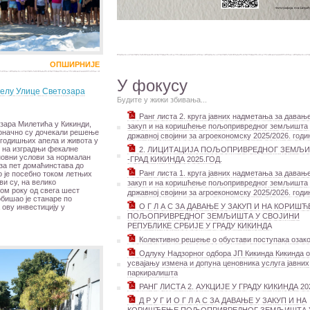
ОПШИРНИЈЕ
У фокусу
делу Улице Светозара
Будите у жижи збивања...
Ранг листа 2. круга јавних надметања за давањ
зара Милетића у Кикинди,
закуп и на коришћење пољопривредног земљишта
коначно су дочекали решење
државној својини за агроекономску 2025/2026. годи
егодишњих апела и живота у
 на изградњи фекалне
2. ЛИЦИТАЦИЈА ПОЉОПРИВРЕДНОГ ЗЕМЉИ
новни услови за нормалан
-ГРАД КИКИНДА 2025.ГОД.
за пет домаћинстава до
Ранг листа 1. круга јавних надметања за давањ
о је посебно током летњих
и су, на велико
закуп и на коришћење пољопривредног земљишта
ом року од свега шест
државној својини за агроекономску 2025/2026. годи
бишао је станаре по
О Г Л А С ЗА ДАВАЊЕ У ЗАКУП И НА КОРИШ
 ову инвестицију у
ПОЉОПРИВРЕДНОГ ЗЕМЉИШТА У СВОЈИНИ
РЕПУБЛИКЕ СРБИЈЕ У ГРАДУ КИКИНДА
Колективно решење о обустави поступака оза
Одлуку Надзорног одбора ЈП Кикинда Кикинда о
усвајању измена и допуна ценовника услуга јавних
паркиралишта
РАНГ ЛИСТА 2. АУКЦИЈЕ У ГРАДУ КИКИНДА 20
Д Р У Г И О Г Л А С ЗА ДАВАЊЕ У ЗАКУП И НА