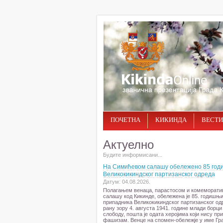
ПОЧЕТНА
КИКИНДА
ВЕСТИ
Актуелно
Будите информисани...
На Симићевом салашу обележено 85 год
Великокикиндског партизанског одреда
Датум: 04.08.2026.
Полагањем венаца, парастосом и комеморат
салашу код Кикинде, обележена је 85. годишњи
припадника Великокикиндског партизанског одр
рану зору 4. августа 1941. године млади борци
слободу, пошта је одата херојима који нису пр
фашизам. Венце на спомен-обележје у име Гр