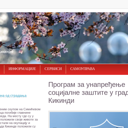
ИНФОРМАЦИЈЕ
СЕРВИСИ
САМОУПРАВА
Програм за унапређење
социјалне заштите у гра
ина од страдања
Кикинди
ивним скупом на Симићевом
ца погибије главнине
еда. На месту где су у
 положили своје животе за
истали на окупацију и
ада Кикинде положили су