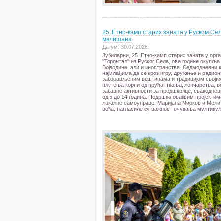
25. Етно-камп старих заната у Руском Се
малишана
Датум: 30.07.2026.
Јубиларни, 25. Етно-камп старих заната у орг
''Торонтал'' из Руског Села, ове године окупља
Војводине, али и иностранства. Седмодневни 
најмлађима да се кроз игру, дружење и радион
заборављеним вештинама и традицијом својих
плетења корпи од прућа, ткања, лончарства, в
забавне активности за предшколце, свакоднев
од 5 до 14 година. Подршка оваквим пројектима
локалне самоуправе. Маријана Мирков и Мелит
већа, нагласиле су важност очувања мултикул