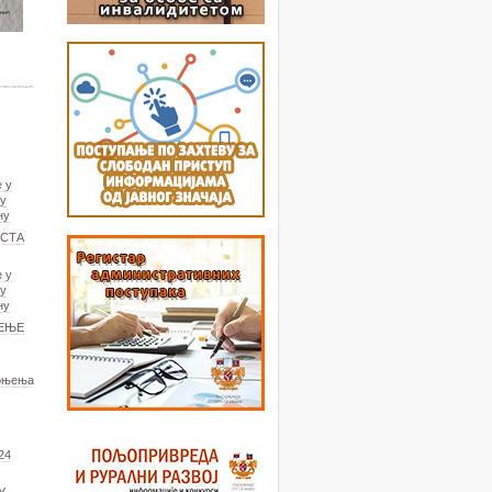
е у
 у
ну
СТА
е у
 у
ну
ЋЕЊЕ
коњења
24