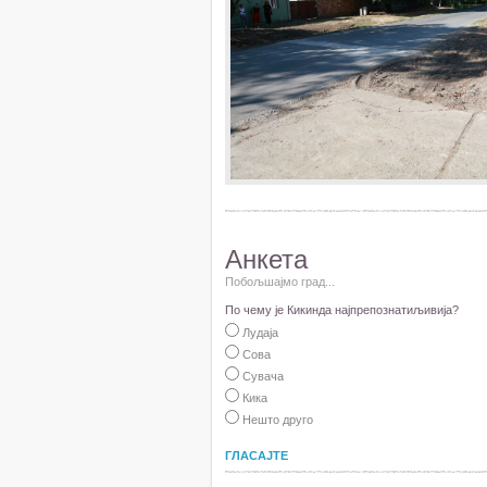
Анкета
Побољшајмо град...
По чему је Кикинда најпрепознатиљивија?
Лудаја
Сова
Сувача
Кика
Нешто друго
ГЛАСАЈТЕ