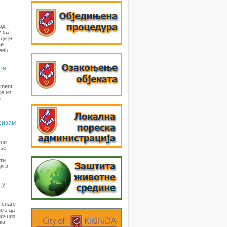
ад
у са
да је
ње
већ
та
ement
је из
е
ризам
вни
ање
ти
а и
 у
 снаге
циљ да
ничних
ка