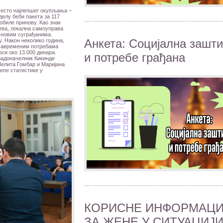
 место најлепшег окупљања –
делу беби пакета за 117
добиле принову. Као знак
тва, локална самоуправа
м новим суграђанима.
Анкета: Социјална зашти
у. Након неколико година,
 савременим потребама
си око 13.000 динара.
и потребе грађана
радоначелник Кикинде
Мелита Гомбар и Маријана
епе статистике у
КОРИСНЕ ИНФОРМАЦИ
ЗА ЖЕНЕ У СИТУАЦИЈ