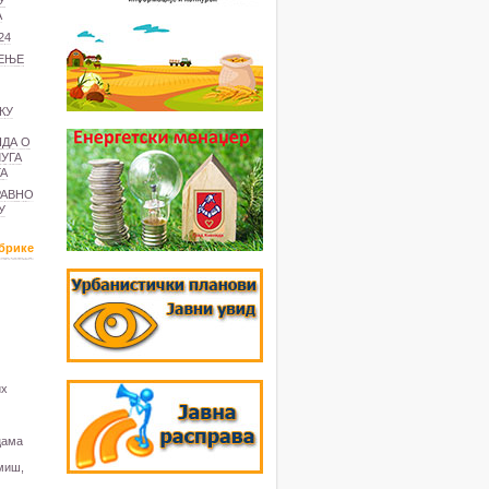
У
А
24
ЋЕЊЕ
КУ
НДА О
УГА
А
РАВНО
У
убрике
их
цама
имиш,