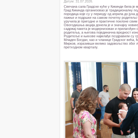
Датум: 31.07.2026.
Свечана сала Градске куће у Кикинди била је
Град Кикинда организовао је традиционалну по
породица које су у периоду од априла до јуна 
пажње и подршке на самом почетку родитељс
уручила је пригодне и практичне поклоне сви
Овогодишња акција донела је и значајну новин
садржај пакета је модернизован и прилагођен
родитеља, а његова појединачна вредност изно
Родитеље и њихове најмлађе поздравили су г
Младен Богдан, као и чланице Градског већа, 
Мирков, изразивши велико задовољство због л
претходном кварталу.