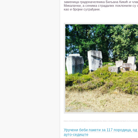
заменица градоначелника Биљана Кикић и члан
Микалачки, а сенима страдалих поклонили су
као и бројни суграђани.
Уручени беби пакети за 117 породица, од 
ауто-седиште