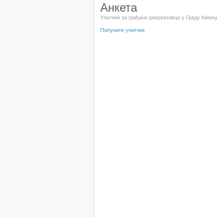
Анкета
Упитник за грађане рекреативце у Граду Кикин
Попуните упитник