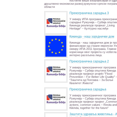
постигне више избалансиран и одр
друштвено-економски развој румунско-српске погран
области
Прекогранична сарадња 3
У оквиру ИПА програма прекогран
сарадње Румунија – Србија општи
Кикинда реализује пројекат „Living
Heritage“ – Културно наслеђе
Кикинда - наш заједнички дом
Кикинда - наш заједнички дом је про
финансиран од стране европске Ун
оквиру ИПА 2011 програма. Главни
корисници овог пројекта су избегла
интерно расељена лица.
Прекогранична сарадња 2
У оквиру прекограничног програма
Румунија – Србија општина Кикнда
реализује пројекат projekt "Flood
Prevention – For Better Life Quality" 
"Заштита од Поплава – За Бољи
Квалитет Живота"
Прекогранична сарадња
У оквиру прекограничног програма
Румунија – Србија општина Кикнда
реализује пројекат пројект „Commo
actions, common values – Resita and
Kikinda, together for the future“
Заштита здравља животиња - A