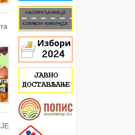
та
ЈЕ
И