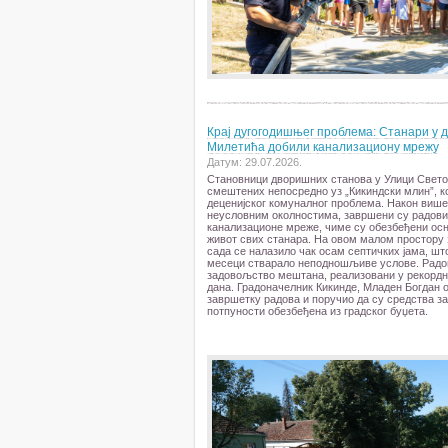
Крај дугогодишњег проблема: Станари у 
Милетића добили канализациону мрежу
Датум: 29.07.2026.
Становници дворишних станова у Улици Свето
смештених непосредно уз „Кикиндски млин”, 
деценијског комуналног проблема. Након виш
неусловним околностима, завршени су радови
канализационе мреже, чиме су обезбеђени ос
живот свих станара. На овом малом простору 
сада се налазило чак осам септичких јама, шт
месеци стварало неподношљиве услове. Радов
задовољство мештана, реализовани у рекордн
дана. Градоначелник Кикинде, Младен Богдан о
завршетку радова и поручио да су средства за
потпуности обезбеђена из градског буџета.