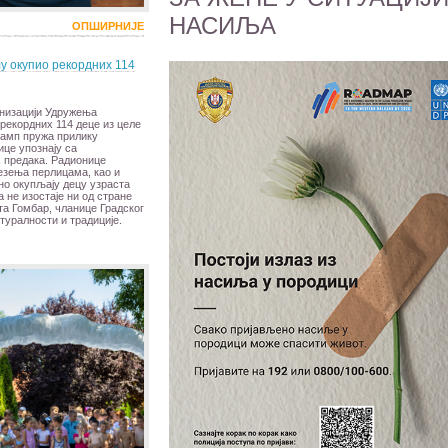
НАСИЉА
ОПШИРНИЈЕ
лу окупио рекордних 114
анизацији Удружења
 рекордних 114 деце из целе
камп пружа прилику
ице упознају са
 предака. Радионице
езења перлицама, као и
но окупљају децу узраста
 не изостаје ни од стране
а Гомбар, чланице Градског
туралности и традиције.