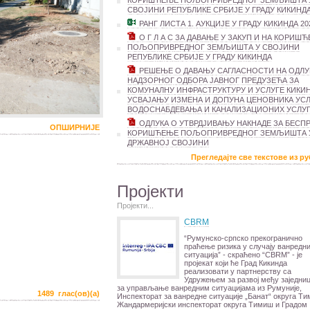
КОРИШЋЕЊЕ ПОЉОПРИВРЕДНОГ ЗЕМЉИШТА 
СВОЈИНИ РЕПУБЛИКЕ СРБИЈЕ У ГРАДУ КИКИНД
РАНГ ЛИСТА 1. АУКЦИЈЕ У ГРАДУ КИКИНДА 20
О Г Л А С ЗА ДАВАЊЕ У ЗАКУП И НА КОРИШ
ПОЉОПРИВРЕДНОГ ЗЕМЉИШТА У СВОЈИНИ
РЕПУБЛИКЕ СРБИЈЕ У ГРАДУ КИКИНДА
РЕШЕЊЕ О ДАВАЊУ САГЛАСНОСТИ НА ОДЛУ
НАДЗОРНОГ ОДБОРА ЈАВНОГ ПРЕДУЗЕЋА ЗА
КОМУНАЛНУ ИНФРАСТРУКТУРУ И УСЛУГЕ КИКИ
УСВАЈАЊУ ИЗМЕНА И ДОПУНА ЦЕНОВНИКА УСЛ
ВОДОСНАБДЕВАЊА И КАНАЛИЗАЦИОНИХ УСЛУГ
ОДЛУКА О УТВРДЈИВАЊУ НАКНАДЕ ЗА БЕСП
ОПШИРНИЈЕ
КОРИШЋЕЊЕ ПОЉОПРИВРЕДНОГ ЗЕМЉИШТА 
ДРЖАВНОЈ СВОЈИНИ
Прегледајте све текстове из р
Пројекти
Пројекти...
CBRM
“Румунско-српско прекогранично
праћење ризика у случају ванредн
ситуација” - скраћено “CBRM” - је
пројекат који ће Град Кикинда
реализовати у партнерству са
Удружењем за развој међу заједни
за управљање ванредним ситуацијама из Румуније,
1489 глас(ов)(а)
Инспекторат за ванредне ситуације „Банат“ округа Т
Жандармеријски инспекторат округа Тимиш и Градом