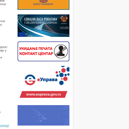
жив
ичне
ичне
на
јекат
ије у
 и
–
n
nimal