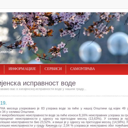
ИНФОРМАЦИЈЕ
СЕРВИСИ
САМОУПРАВА
ијенска исправност воде
вамо вас о хигијенској исправности воде у нашем граду...
19.
УНА месеца узорковано је 83 узорака воде за пиће у нашој Општини од којих 49 
и 34 у селима Општине.
 микробиолошке неисправности воде за пиће износи 8,16% неисправних узорака за гр
 проценат неисправности у односу на претходни месец (13,63%). У селима је п
лошке неисправности био 23,52%. и виши је у односу на претходни месец (14,58%). 
лошке неисправности у граду Кикинда су: 2,04 % узорака је неисправно због повећано