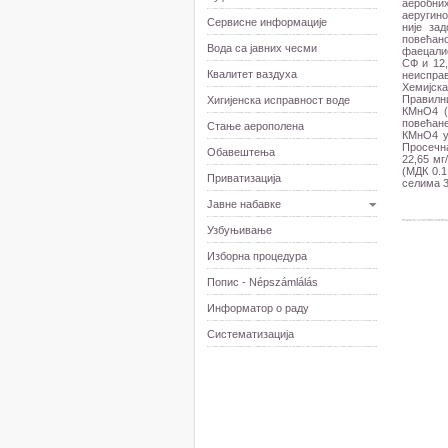
аеробни
аеругино
Сервисне информације
није за
повећан
Вода са јавних чесми
фаецалис
СФ и 12,
Квалитет ваздуха
неисправ
Хемијск
Правилн
Хигијенска исправност воде
КМнО4 (
повећане
Стање аерополена
КМнО4 у 
Просечн
Обавештења
22,65 мг
(МДК 0.1
Приватизација
селима 3
Јавне набавке
Узбуњивање
Изборна процедура
Попис - Népszámlálás
Информатор о раду
Систематизација