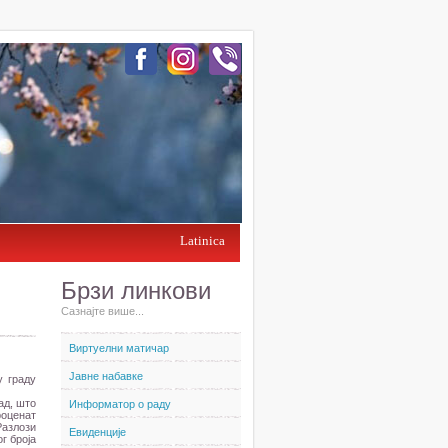
Latinica
Брзи линкови
Сазнајте више...
Виртуелни матичар
Јавне набавке
у граду
ад, што
Информатор о раду
роценат
Разлози
Евиденције
г броја