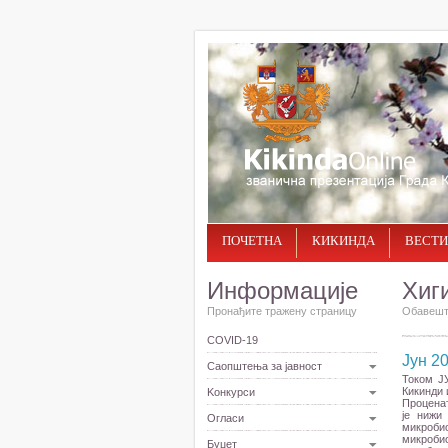
ПОЧЕТНА
КИКИНДА
ВЕСТИ
Информације
Хиг
Пронађите тражену страницу
Обавешта
COVID-19
Јун 20
Саопштења за јавност
Током Ј
Кикинди 
Kонкурси
Проценат
је нижи
Огласи
микробио
микробио
Буџет