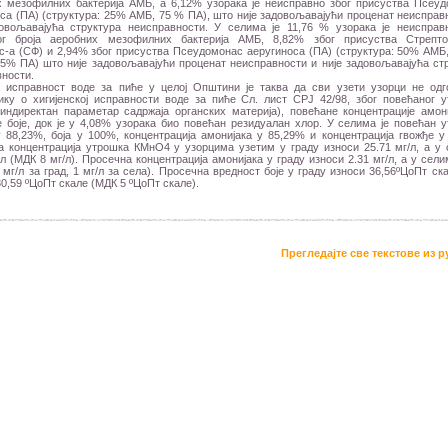
х мезофилних бактерија АМБ, а 6,12% узорака је неисправно због присуства Псеу
са (ПА) (структура: 25% АМБ, 75 % ПА), што није задовољавајући проценат неисправ
довољавајућа структура неисправности. У селима је 11,76 % узорака је неисправ
ог броја аеробних мезофилних бактерија АМБ, 8,82% због присуства Стрепто
-а (СФ) и 2,94% због присуства Псеудомонас аеругиноса (ПА) (структура: 50% АМБ
5% ПА) што није задовољавајући проценат неисправности и није задовољавајућа ст
ности.
а исправност воде за пиће у целој Општини је таква да сви узети узорци не одг
ику о хигијенској исправности воде за пиће Сл. лист СРЈ 42/98, због повећаног 
индиректан параметар садржаја органских материја), повећане концентрације амон
 боје, док је у 4,08% узорака био повећан резидуалан хлор. У селима је повећан 
88,23%, боја у 100%, концентрација амонијака у 85,29% и концентрација гвожђе у
а концентрација утрошка КМнО4 у узорцима узетим у граду износи 25.71 мг/л, а у
/л (МДК 8 мг/л). Просечна концентрација амонијака у граду износи 2.31 мг/л, а у сели
 мг/л за град, 1 мг/л за села). Просечна вредност боје у граду износи 36,56ºЦоПт ска
0,59 ºЦоПт скале (МДК 5 ºЦоПт скале).
Прегледајте све текстове из 