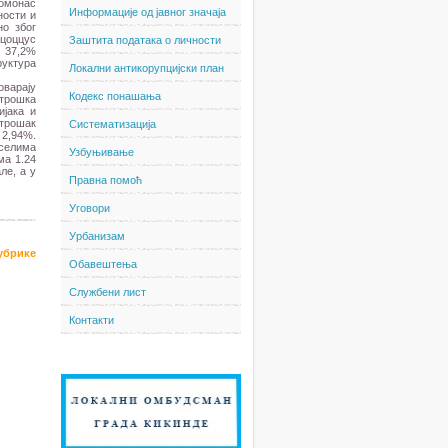
домонас
Информације од јавног значаја
ности и
но због
цоццус
Заштита података о личности
, 37,2%
руктура
Локални антикорупцијски план
оварају
Кодекс понашања
утрошка
ијака и
утрошак
Систематизација
 2,94%.
 селима
Узбуњивање
ма 1.24
ле, а у
Правна помоћ
Уговори
Урбанизам
рубрике
Обавештења
Службени лист
Контакти