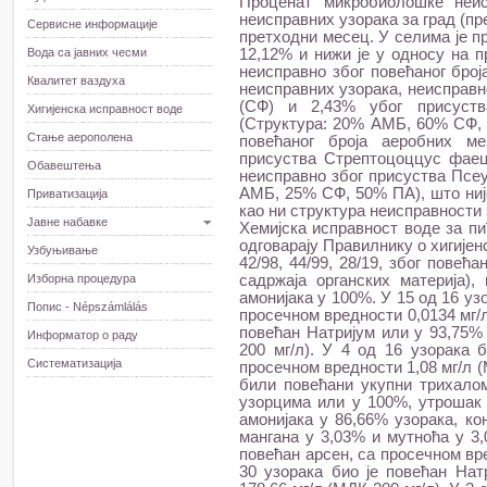
Проценат микробиолошке неис
неисправних узорака за град (пр
Сервисне информације
претходни месец. У селима је 
Вода са јавних чесми
12,12% и нижи је у односу на п
неисправно због повећаног број
Квалитет ваздуха
неисправних узорака, неисправ
(СФ) и 2,43% убог присуства
Хигијенска исправност воде
(Структура: 20% АМБ, 60% СФ, 
Стање аерополена
повећаног броја аеробних ме
присуства Стрептоцоццус фаец
Обавештења
неисправно због присуства Псеу
АМБ, 25% СФ, 50% ПА), што ниј
Приватизација
као ни структура неисправности з
Јавне набавке
Хемијска исправност воде за пи
одговарају Правилнику о хигијен
Узбуњивање
42/98, 44/99, 28/19, због пове
Изборна процедура
садржаја органских материја),
амонијака у 100%. У 15 од 16 уз
Попис - Népszámlálás
просечном вредности 0,0134 мг/л.
повећан Натријум или у 93,75%
Информатор о раду
200 мг/л). У 4 од 16 узорака 
Систематизација
просечном вредности 1,08 мг/л (
били повећани укупни трихалом
узорцима или у 100%, утрошак 
амонијака у 86,66% узорака, ко
мангана у 3,03% и мутноћа у 3,
повећан арсен, са просечном вре
30 узорака био је повећан На