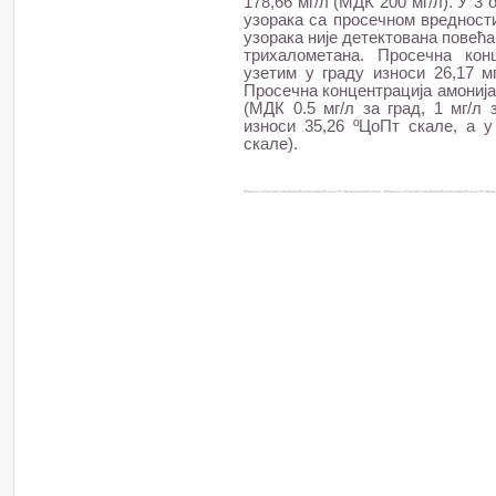
178,66 мг/л (МДК 200 мг/л). У 3
узорака са просечном вредности
узорака није детектована повећ
трихалометана. Просечна ко
узетим у граду износи 26,17 мг
Просечна концентрација амонијак
(МДК 0.5 мг/л за град, 1 мг/л 
износи 35,26 ºЦоПт скале, а 
скале).