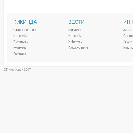
КИКИНДА
ВЕСТИ
ИН
Становништво
Актуелно
Јавне
Историја
Интервју
Серви
Привреда
У фокусу
Квали
Култура
Градско веће
Хиг. и
Галерија
СГ Кикинда - 2007