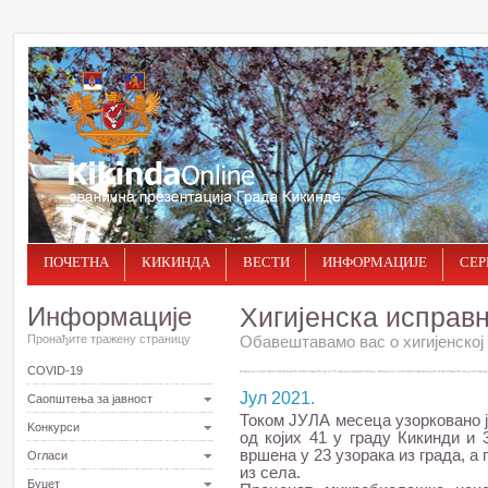
ПОЧЕТНА
КИКИНДА
ВЕСТИ
ИНФОРМАЦИЈЕ
СЕР
Информације
Хигијенска исправ
Пронађите тражену страницу
Обавештавамо вас о хигијенској 
COVID-19
Јул 2021.
Саопштења за јавност
Током ЈУЛА месеца узорковано ј
Kонкурси
од којих 41 у граду Кикинди и
вршена у 23 узорака из града, а 
Огласи
из села.
Буџет