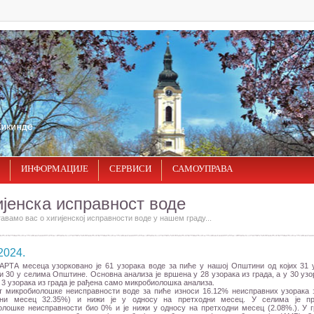
ИНФОРМАЦИЈЕ
СЕРВИСИ
САМОУПРАВА
ијенска исправност воде
вамо вас о хигијенској исправности воде у нашем граду...
2024.
АРТА месеца узорковано је 61 узорака воде за пиће у нашој Општини од којих 31 
и 30 у селима Општине. Основна анализа је вршена у 28 узорака из града, а у 30 узо
у 3 узорака из града је рађена само микробиолошка анализа.
т микробиолошке неисправности воде за пиће износи 16.12% неисправних узорака 
дни месец 32.35%) и нижи је у односу на претходни месец. У селима је пр
лошке неисправности био 0% и је нижи у односу на претходни месец (2.08%.). У г