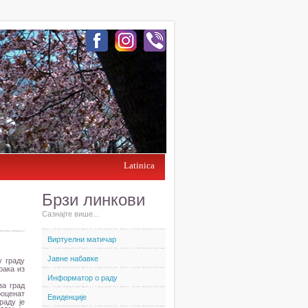
Latinica
Брзи линкови
Сазнајте више...
Виртуелни матичар
Јавне набавке
у граду
рака из
Информатор о раду
за град
оценат
Евиденције
раду је