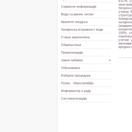
9.67% у
неиспра
Сервисне информације
Streptoc
узорци 
Вода са јавних чесми
структур
Хемијска
Квалитет ваздуха
хигијенс
(индирек
концентр
Хигијенска исправност воде
100%, ут
повећана
Стање аерополена
узетим у
амонијак
Обавештења
вредност
Приватизација
Јавне набавке
Узбуњивање
Изборна процедура
Попис - Népszámlálás
Информатор о раду
Систематизација