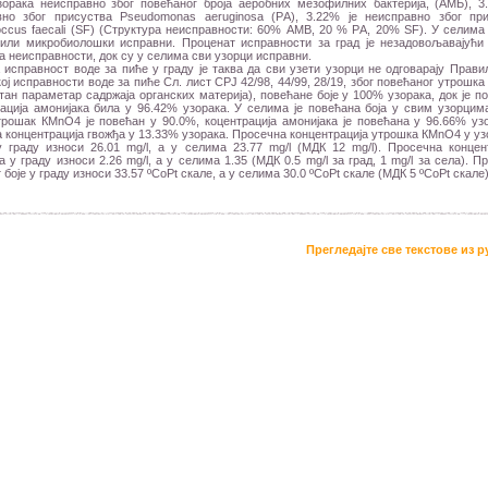
зорака неисправно због повећаног броја аеробних мезофилних бактерија, (AМБ), 3
вно због присуства Pseudomonas aeruginosa (PА), 3.22% је неисправно због пр
occus faecali (SF) (Структура неисправности: 60% АМB, 20 % PА, 20% SF). У селима
били микробиолошки исправни. Проценат исправности за град је незадовољавајући
а неисправности, док су у селима сви узорци исправни.
 исправност воде за пиће у граду је таква да сви узети узорци не одговарају Прави
кој исправности воде за пиће Сл. лист СРЈ 42/98, 44/99, 28/19, због повећаног утрошк
тан параметар садржаја органских материја), повећане боје у 100% узорака, док је п
ација амонијака била у 96.42% узорака. У селима је повећана боја у свим узорцим
рошак КМnО4 је повећан у 90.0%, коцентрација амонијака је повећана у 96.66% уз
 концентрација гвожђа у 13.33% узорака. Просечна концентрација утрошка КМnО4 у у
 граду износи 26.01 mg/l, а у селима 23.77 mg/l (МДК 12 mg/l). Просечна концен
а у граду износи 2.26 mg/l, а у селима 1.35 (МДК 0.5 mg/l за град, 1 mg/l за села). П
 боје у граду износи 33.57 ºCоPt скале, а у селима 30.0 ºCоPt скале (МДК 5 ºCоPt скале)
Прегледајте све текстове из 