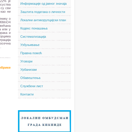
.22% је
Информације од јавног значаја
исуства
 су сви
 као ни
Заштита података о личности
лнику о
Локални антикорупцијски план
а КМnО4
овећана
Кодекс понашања
а или у
орака и
зорцима
Систематизација
трација
росечна
Узбуњивање
.
Правна помоћ
Уговори
рубрике
Урбанизам
Обавештења
Службени лист
Контакти