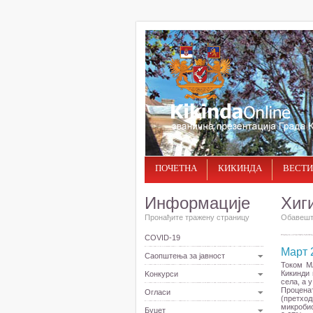
ПОЧЕТНА
КИКИНДА
ВЕСТИ
Информације
Хиг
Пронађите тражену страницу
Обавешта
COVID-19
Март 
Саопштења за јавност
Током М
Кикинди 
Kонкурси
села, а 
Процена
Огласи
(претхо
микробио
Буџет