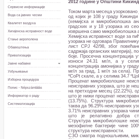
2012 године у Општини Кикинд
Сервисне информације
Током марта месеца узорковано 
Вода са јавних чесми
од којих је 108 у граду Кикинд
(хемијска и микробиолошка ан
Квалитет ваздуха
градских и у 18 узорака из сео
извршена само микробиолошка ан
Хигијенска исправност воде
Хемијска исправност воде за пи
Стање аерополена
узорака не одговара Правилнику 
лист СРЈ 42/98, због повећан
Обавештења
садржаја органских материја), п
Приватизација
боје. Просечна концентрација 
износи 24.31 мг/л, а у сели
Јавне набавке
концентрација амонијака у граду
мг/л за град, 1 мг/л за села). 
Узбуњивање
ºCoPt скале, а у селима 34.7 ºЦ
Изборна процедура
Проценат микробиолошке неиспр
неисправних узорака, што је не
Попис - Népszámlálás
на претходни месец (22.22%), о
што је нижи проценат неисправн
Информатор о раду
(13.75%). Структура микробио
Систематизација
таква да 96.29% неисправних уз
3.71% неисправних узорака чини
што је релативно добра стр
Структура микробиолошке неис
мезофилне бактерије чине 100
структура неисправности.
СЗО сматра подношљивим, микр