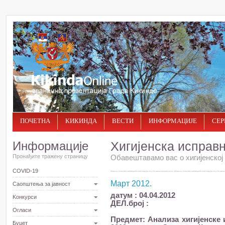
ПОЧЕТНА
КИКИНДА
ВЕСТИ
ИНФОРМАЦИЈЕ
СЕР
Информације
Хигијенска исправ
Пронађите тражену страницу
Обавештавамо вас о хигијенској 
COVID-19
Март 2012.
Саопштења за јавност
датум : 04.04.2012
Kонкурси
ДЕЛ.број :
Огласи
Предмет: Анализа хигијенске 
Буџет