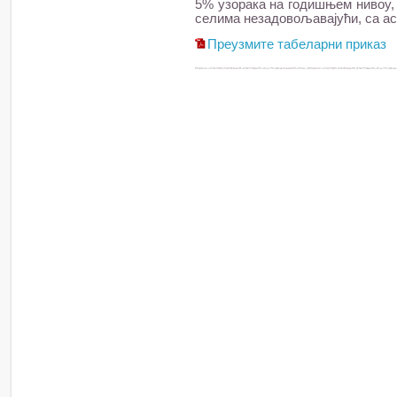
5% узорака на годишњем нивоу, т
селима незадовољавајући, са а
Преузмите табеларни приказ