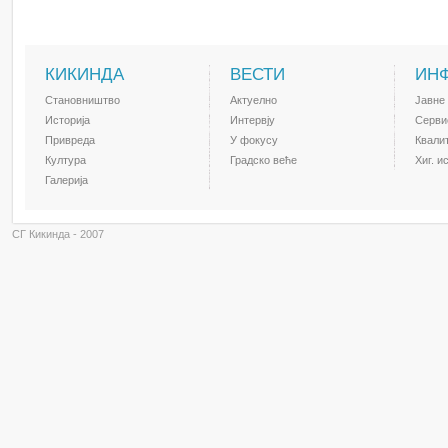
КИКИНДА
ВЕСТИ
ИН
Становништво
Актуелно
Јавне
Историја
Интервју
Серви
Привреда
У фокусу
Квали
Култура
Градско веће
Хиг. и
Галерија
СГ Кикинда - 2007