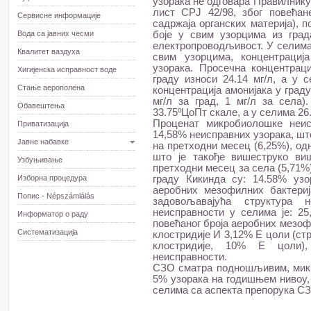
узорака не одговара Правилнику 
лист СРЈ 42/98, због повећан
Сервисне информације
садржаја органских материја), 
Вода са јавних чесми
боје у свим узорцима из град
електропроводљивост. У селима
Квалитет ваздуха
свим узорцима, концентрациј
узорака. Просечна концентра
Хигијенска исправност воде
граду износи 24.14 мг/л, а у 
Стање аерополена
концентрација амонијака у граду
мг/л за град, 1 мг/л за села)
Обавештења
33.75ºЦоПт скале, а у селима 26
Проценат микробиолошке неис
Приватизација
14,58% неисправних узорака, шт
Јавне набавке
на претходни месец (6,25%), од
што је такође вишеструко ви
Узбуњивање
претходни месец за села (5,71%
Изборна процедура
граду Кикинда су: 14.58% узо
аеробних мезофилних бактериј
Попис - Népszámlálás
задовољавајућа структура н
неисправности у селима је: 25
Информатор о раду
повећаног броја аеробних мезоф
Систематизација
клостридије И 3,12% Е цоли (с
клостридије, 10% Е цоли),
неисправности.
СЗО сматра подношљивим, микр
5% узорака на годишњем нивоу, 
селима са аспекта препорука С