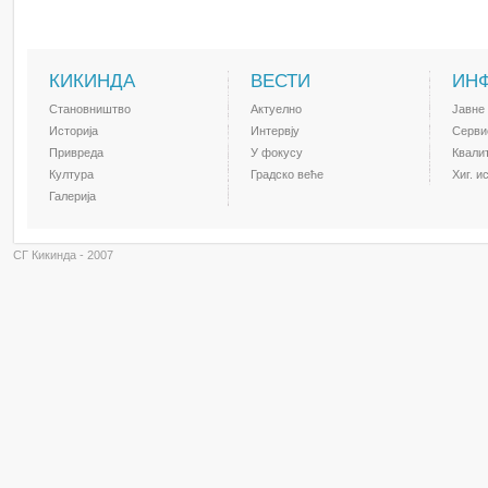
КИКИНДА
ВЕСТИ
ИН
Становништво
Актуелно
Јавне
Историја
Интервју
Серви
Привреда
У фокусу
Квали
Култура
Градско веће
Хиг. и
Галерија
СГ Кикинда - 2007