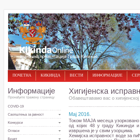
ПОЧЕТНА
КИКИНДА
ВЕСТИ
ИНФОРМАЦИЈЕ
СЕР
Информације
Хигијенска исправ
Пронађите тражену страницу
Обавештавамо вас о хигијенској 
COVID-19
Maj 2016.
Саопштења за јавност
Током МАЈА месеца узорковано ј
Kонкурси
од којих 48 у граду Кикинди 
извршена је у свим узорцима.
Огласи
Хемијска исправност воде за пи
Буџет