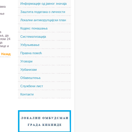
Информације од јавног значаја
рама
Заштита података о личности
ање
Локални антикорупцијски план
Кодекс понашања
а
ња, да
Систематизација
елом 24
да
Узбуњивање
лице и
Правна помоћ
Назад
Уговори
Урбанизам
Обавештења
Службени лист
Контакти