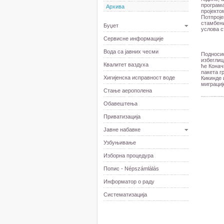
програма
Архива
пројекто
Потпроје
стамбени
Буџет
услова 
Сервисне информације
Вода са јавних чесми
Подносио
избеглиц
Квалитет ваздуха
ће Конач
пакета г
Хигијенска исправност воде
Кикинде 
миграциј
Стање аерополена
Обавештења
Приватизација
Јавне набавке
Узбуњивање
Изборна процедура
Попис - Népszámlálás
Информатор о раду
Систематизација