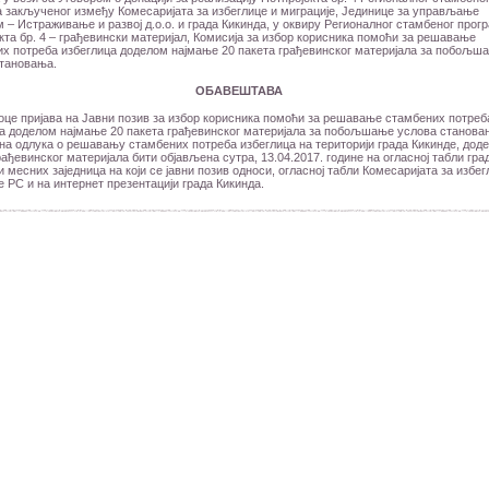
 закљученог између Комесаријата за избеглице и миграције, Јединице за управљање
м – Истраживање и развој д.о.о. и града Кикинда, у оквиру Регионалног стамбеног прог
кта бр. 4 – грађевински материјал, Комисија за избор корисника помоћи за решавање
х потреба избеглица доделом најмање 20 пакета грађевинског материјала за побољш
становања.
ОБАВЕШТАВА
це пријава на Јавни позив за избор корисника помоћи за решавање стамбених потреб
а доделом најмање 20 пакета грађевинског материјала за побољшање услова станова
на одлука о решавању стамбених потреба избеглица на територији града Кикинде, дод
рађевинског материјала бити објављена сутра, 13.04.2017. године на огласној табли гра
и месних заједница на који се јавни позив односи, огласној табли Комесаријата за избег
е РС и на интернет презентацији града Кикинда.