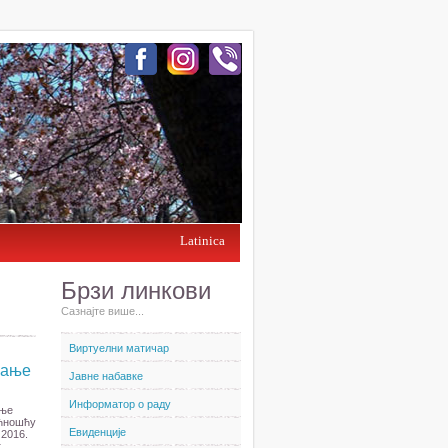
Latinica
Брзи линкови
Сазнајте више...
Виртуелни матичар
вање
Јавне набавке
Информатор о раду
ање
ућношћу
Евиденције
 2016.
г