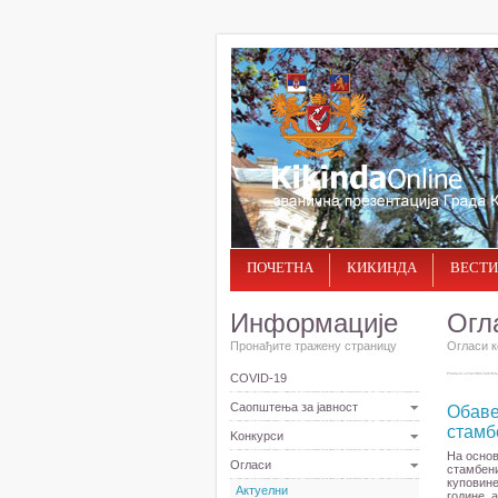
ПОЧЕТНА
КИКИНДА
ВЕСТИ
Информације
Огл
Пронађите тражену страницу
Огласи к
COVID-19
Саопштења за јавност
Обаве
стамб
Kонкурси
На основ
Огласи
стамбени
куповине
Актуелни
године, 