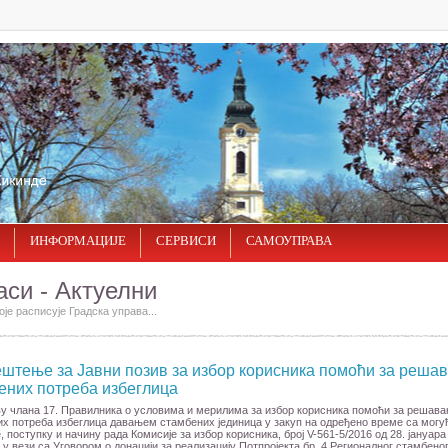
ИНФОРМАЦИЈЕ
СЕРВИСИ
САМОУПРАВА
аси - Актуелни
оје расписује Градска управа...
штење за Јавни позив за избор корисника помоћи за реша
ених потреба избеглица
у члана 17. Правилника о условима и мерилима за избор корисника помоћи за решав
х потреба избеглица давањем стамбених јединица у закуп на одређено време са мог
, поступку и начину рада Комисије за избор корисника, број V-561-5/2016 од 28. јануара
а у вези са Уговором о донацији за реализацију Потпројекта бр. 4 Регионалног стамбено