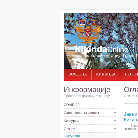
ПОЧЕТНА
КИКИНДА
ВЕСТИ
Информације
Огл
Пронађите тражену страницу
Огласи к
COVID-19
Саопштења за јавност
Јавни
Кикин
Kонкурси
На о
Огласи
108/2016
Актуелни