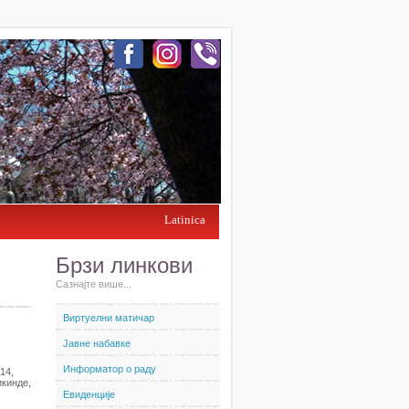
Latinica
Брзи линкови
Сазнајте више...
Виртуелни матичар
Јавне набавке
Информатор о раду
14,
икинде,
Евиденције