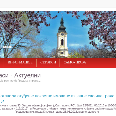
ИНФОРМАЦИЈЕ
СЕРВИСИ
САМОУПРАВА
аси - Актуелни
оје расписује Градска управа...
 оглас за отуђење покретне имовине из јавне својине града
де
снову члана 33. Закона о јавној својини („Сл.гласник РС“, број 72/2011, 88/2013 и 105/20
, др.закон и 113/2017), и Решења о отуђењу покретне имовине из јавне својине града К
Градоначелник града Кикинда , дана 28.05.2018.године, донео је