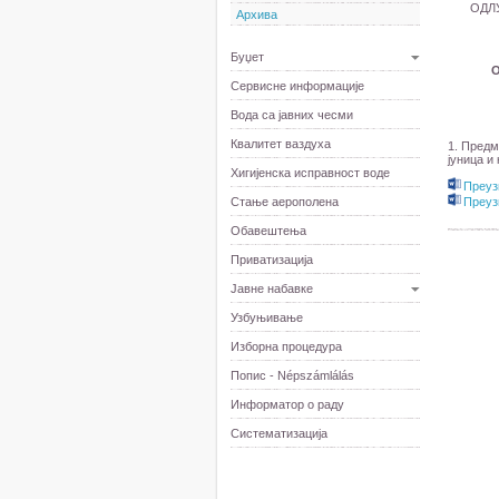
ОДЛ
Архива
Буџет
Сервисне информације
Вода са јавних чесми
Квалитет ваздуха
1. Предм
јуница и
Хигијенска исправност воде
Преуз
Стање аерополена
Преуз
Обавештења
Приватизација
Јавне набавке
Узбуњивање
Изборна процедура
Попис - Népszámlálás
Информатор о раду
Систематизација