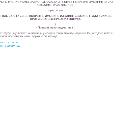
УКУ О РАСПИСИВАЊУ ЈАВНОГ ОГЛАСА ЗА ОТУЂЕЊЕ ПОКРЕТНЕ ИМОВИНЕ ИЗ ЈА
СВОЈИНЕ ГРАДА КИКИНДЕ
и расписује
ОГЛАС ЗА ОТУЂЕЊЕ ПОКРЕТНЕ ИМОВИНЕ ИЗ ЈАВНЕ СВОЈИНЕ ГРАДА КИКИНДЕ
ПРИКУПЉАЊЕМ ПИСАНИХ ПОНУДА
I
- Предмет јавног надметања -
ет отуђења je покретнa имовина, у својини града Кикинде, односно 45 (четрдесе и пет)
 крава, преосталих након одржане лицитације.
мите цео оглас
мите формулар