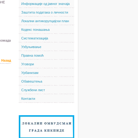
ВНЕ
Информације од јавног значаја
Заштита података о личности
Локални антикорупцијски план
Кодекс понашања
Систематизација
 комада
Узбуњивање
Правна помоћ
Назад
Уговори
Урбанизам
Обавештења
Службени лист
Контакти