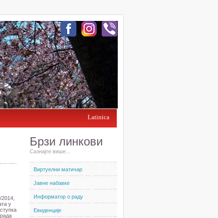
Latinica
Брзи линкови
Сазнајте више...
Виртуелни матичар
Јавне набавке
Информатор о раду
/2014,
ата у
оступка
Евиденције
града