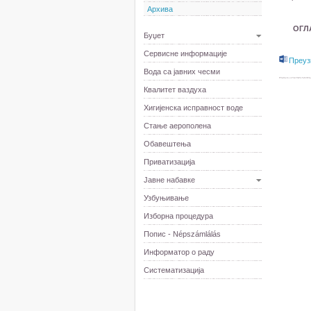
Архива
ОГЛ
Буџет
Сервисне информације
Преуз
Вода са јавних чесми
Квалитет ваздуха
Хигијенска исправност воде
Стање аерополена
Обавештења
Приватизација
Јавне набавке
Узбуњивање
Изборна процедура
Попис - Népszámlálás
Информатор о раду
Систематизација