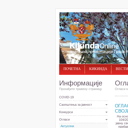
ПОЧЕТНА
КИКИНДА
ВЕСТИ
Информације
Огл
Пронађите тражену страницу
Огласи к
COVID-19
Саопштења за јавност
ОГЛА
СВОЈ
Kонкурси
На осно
Огласи
104/2
јавну св
Актуелни
прибав