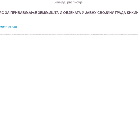
Кикинде, расписује
АС ЗА ПРИБАВЉАЊЕ ЗЕМЉИШТА И ОБЈЕКАТА У ЈАВНУ СВОЈИНУ ГРАДА КИКИ
мите оглас