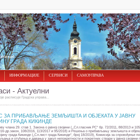
ИНФОРМАЦИЈЕ
СЕРВИСИ
САМОУПРАВА
аси - Актуелни
оје расписује Градска управа...
С ЗА ПРИБАВЉАЊЕ ЗЕМЉИШТА И ОБЈЕКАТА У ЈАВНУ
ИНУ ГРАДА КИКИНДЕ
ву члана 29. став 1. Закона о јавној својини (,,Сл.гласник РС“ бр. 72/2011, 88/2013 и 105
016-др.закон, 108/2016, 113/2017 и 95/2018) и Решења о прибављању земљишта и објек
ојину града Кикинде („Сл.лист града Кикинде“, број 18/2019), Комисија за спровођење п
љања и отуђења и давања у закуп непокретности и покретних ствари у јавној својини 