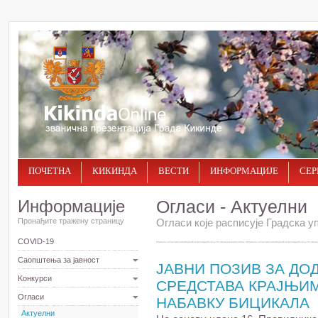
ПОЧЕТНА
КИКИНДА
ВЕСТИ
ИНФОРМАЦИЈЕ
СЕР
Информације
Огласи - Актуелни
Пронађите тражену страницу
Огласи које расписује Градска уп
COVID-19
Саопштења за јавност
ЈАВНИ ПОЗИВ ЗА ДО
Kонкурси
СРЕДСТАВА КРАЈЊИ
Огласи
НАБАВКУ БИЦИКАЛА
Актуелни