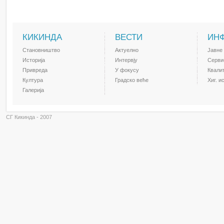
КИКИНДА
ВЕСТИ
ИН
Становништво
Актуелно
Јавне
Историја
Интервју
Серви
Привреда
У фокусу
Квали
Култура
Градско веће
Хиг. и
Галерија
СГ Кикинда - 2007