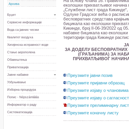
На основу члана 16. Правилник
Архива
еколошки прихватљивог начина п
„Службени лист града Кикинде“, б
Одлуке Градског већа о расписи
Буџет
бесповратних средстава крајњим
Сервисне информације
бицикала као еколошки прихватљ
Кикинде, број II-06-39/2022 од 05
Вода са јавних чесми
набавке бицикала као еколошки
територији града Кикинде распис
Квалитет ваздуха
Ј
Хигијенска исправност воде
ЗА ДОДЕЛУ БЕСПОВРАТНИХ
Стање аерополена
(ГРАЂАНИМА) ЗА НАБ
ПРИХВАТЉИВОГ НАЧИНА
Обавештења
Приватизација
Јавне набавке
Преузмите јавни позив
Узбуњивање
Преузмите пријавни образац
Изборна процедура
Преузмите изјаву о члановим
Попис - Népszámlálás
Преузмите изјаву о сагласнос
Информатор о раду
Преузмите прелиминарну лис
Систематизација
Преузмите коначну листу