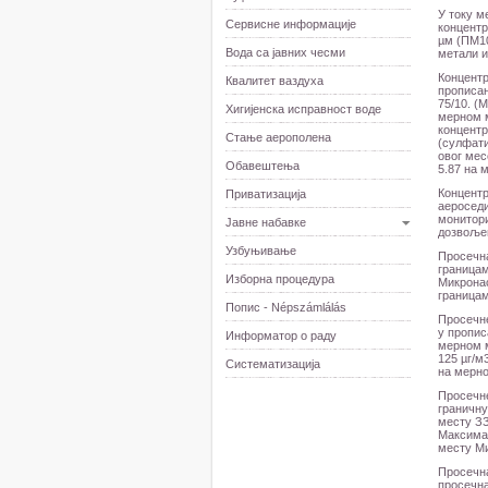
У току м
Сервисне информације
концентр
µм (ПМ10
Вода са јавних чесми
метали и
Концентр
Квалитет ваздуха
прописан
75/10. (
Хигијенска исправност воде
мерном 
концентр
Стање аерополена
(сулфати
овог мес
Обавештења
5.87 на 
Концентр
Приватизација
аероседи
монитори
Јавне набавке
дозвољен
Узбуњивање
Просечна
границам
Изборна процедура
Микронас
границам
Попис - Népszámlálás
Просечне
у пропис
Информатор о раду
мерном м
125 µг/м
Систематизација
на мерно
Просечне
граничну
месту ЗЗ
Максимал
месту Ми
Просечна
просечна