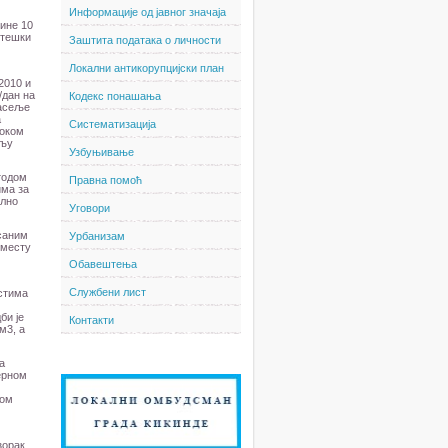
Информације од јавног значаја
ине 10
 тешки
Заштита података о личности
Локални антикорупцијски план
2010 и
/дан на
Кодекс понашања
насеље
а
Систематизација
Током
ељу
Узбуњивање
тодом
Правна помоћ
има за
ално
Уговори
исаним
Урбанизам
 месту
Обавештења
Службени лист
стима
би је
Контакти
м3, а
а
ерном
ном
зорак