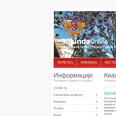
ПОЧЕТНА
КИКИНДА
ВЕСТИ
Информације
Ква
Пронађите тражену страницу
Обавешта
COVID-19
Октоб
Саопштења за јавност
На 3 мер
концентр
Kонкурси
ањона и 
анализа 
Огласи
мерном м
озона.
Буџет