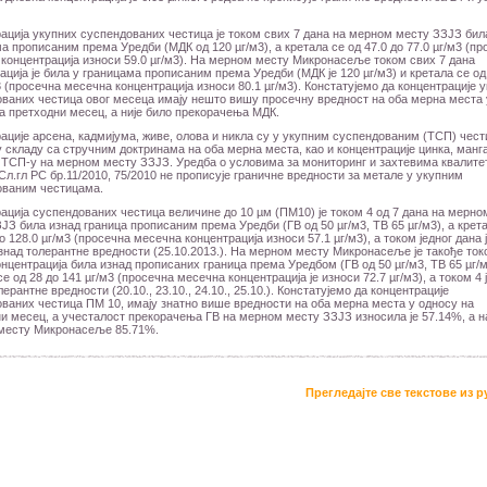
ација укупних суспендованих честица је током свих 7 дана на мерном месту ЗЗЈЗ бил
а прописаним према Уредби (МДК од 120 µг/м3), а кретала се од 47.0 до 77.0 µг/м3 (пр
концентрација износи 59.0 µг/м3). На мерном месту Микронасеље током свих 7 дана
ација је била у границама прописаним према Уредби (МДК је 120 µг/м3) и кретала се од
3 (просечна месечна концентрација износи 80.1 µг/м3). Констатујемо да концентрације 
ваних честица овог месеца имају нешто вишу просечну вредност на оба мерна места 
а претходни месец, а није било прекорачења МДК.
ације арсена, кадмијума, живе, олова и никла су у укупним суспендованим (ТСП) чес
у складу са стручним доктринама на оба мерна места, као и концентрације цинка, манг
 ТСП-у на мерном месту ЗЗЈЗ. Уредба о условима за мониторинг и захтевима квалите
Сл.гл РС бр.11/2010, 75/2010 не прописује граничне вредности за метале у укупним
ованим честицама.
ација суспендованих честица величине до 10 µм (ПМ10) је током 4 од 7 дана на мерно
ЈЗ била изнад граница прописаним према Уредби (ГВ од 50 µг/м3, ТВ 65 µг/м3), а крет
до 128.0 µг/м3 (просечна месечна концентрација износи 57.1 µг/м3), а током једног дана 
знад толерантне вредности (25.10.2013.). На мерном месту Микронасеље је такође ток
онцентрација била изнад прописаних граница према Уредбом (ГВ од 50 µг/м3, ТВ 65 µг/м
се од 28 до 141 µг/м3 (просечна месечна концентрација је износи 72.7 µг/м3), а током 4 
ерантне вредности (20.10., 23.10., 24.10., 25.10.). Констатујемо да концентрације
ваних честица ПМ 10, имају знатно више вредности на оба мерна места у односу на
и месец, а учесталост прекорачења ГВ на мерном месту ЗЗЈЗ износила је 57.14%, а н
месту Микронасеље 85.71%.
Прегледајте све текстове из 