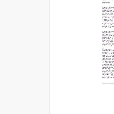
озона.
Концентр
границам
месечна 
концентр
118 µг/м
суспендо
односу н
Концентр
биле су 
гвожђа у
ваздуха 
суспенд
Концентр
месту ЗЗ
од 20.0 
далеко и
7 дана к
кретала 
изнад тол
суспендо
претходн
мерном 