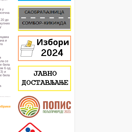
а у
осечна
 20 до
укупних
у
тицама
ана и
та
м
ала се
је била
ом 6 од
3) и
је била
а
рубрике