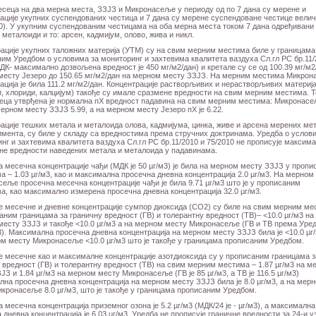
есеца на два мерна места, ЗЗЈЗ и Микронасеље у периоду од по 7 дана су мерене и
ације укупних суспендованих честица и 7 дана су мерене суспендоване честице велич
). У укупним суспендованим честицама на оба мерна места током 7 дана одређивани
 металоиди и то: арсен, кадмијум, олово, жива и никл.
ације укупних таложних материја (УТМ) су на свим мерним местима биле у границама
им Уредбом о условима за мониторинг и захтевима квалитета ваздуха Сл.гл РС бр.11/
МДК- максимално дозвољена вредност је 450 мг/м2/дан) и кретале су се од 100.39 мг/м2
месту Језеро до 150.65 мг/м2/дан на мерном месту ЗЗЈЗ. На мерним местима Микро
ација је била 111.2 мг/м2/дан. Концентрације растворљивих и нерастворљивих материј
, хлориди, калцијум) такође су имале сразмене вредности на свим мерним местима. 
еца утврђена је нормална пХ вредност падавина на свим мерним местима: Микронас
мерном месту ЗЗЈЗ 5.99, а на мерном месту Језеро пХ је 6.22.
ације тешких метала и металоида олова, кадмијума, цинка, живе и арсена мерених ме
мента, су биле у складу са вредностима према стручних доктринама. Уредба о услов
нг и захтевима квалитета ваздуха Сл.гл РС бр.11/2010 и 75/2010 не прописује максим
е вредности наведених метала и металоида у падавинама.
 месечна концентрације чађи (МДК је 50 µг/м3) је била на мерном месту ЗЗЈЗ у проп
а – 1.03 µг/м3, као и максимална просечна дневна концентрација 2.0 µг/м3. На мерном
еље просечна месечна концентрације чађи је била 9.71 µг/м3 што је у прописаним
а, као максимално измерена просечна дневна концентрација 32.0 µг/м3.
 месечне и дневне концентрације сумпор диоксида (СО2) су биле на свим мерним ме
аним границама за граничну вредност (ГВ) и толерантну вредност (ТВ)– <10.0 µг/м3 на
есту ЗЗЈЗ и такође <10.0 µг/м3 а на мерном месту Микронасеље (ГВ и ТВ према Уред
3). Максимална просечна дневна концентрација на мерном месту ЗЗЈЗ била је <10.0 µг/
м месту Микронасеље <10.0 µг/м3 што је такође у границама прописаним Уредбом.
 месечне као и максималне концентрације азотдиоксида су у прописаним границама з
 вредност (ГВ) и толерантну вредност (ТВ) на свим мерним местима – 1.87 µг/м3 на м
ЈЗ и 1.84 µг/м3 на мерном месту Микронасеље (ГВ је 85 µг/м3, а ТВ је 116.5 µг/м3)
на просечна дневна концентрација на мерном месту ЗЗЈЗ била је 8.0 µг/м3, а на мер
кронасеље 8.0 µг/м3, што је такође у границама прописаним Уредбом.
 месечна концентрација приземног озона је 5.2 µг/м3 (МДК/24 је - µг/м3), а максимална
 дневна концентрација је 6.03 µг/м3. Уредба не прописује граничне вредности за 24-и у