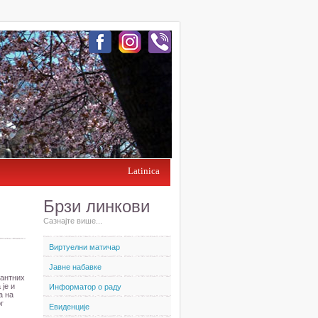
Latinica
Брзи линкови
Сазнајте више...
Виртуелни матичар
Јавне набавке
вантних
је и
Информатор о раду
а на
г
Евиденције