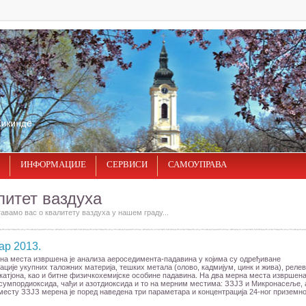
ИНФОРМАЦИЈЕ
СЕРВИСИ
САМОУПРАВА
литет ваздуха
вамо вас о квалитету ваздуха у нашем граду...
ар 2013.
на места извршена је анализа аероседимента-падавина у којима су одређиване
ације укупних таложних материја, тешких метала (олово, кадмијум, цинк и жива), реле
катјона, као и битне физичкохемијске особине падавина. На два мерна места извршена 
сумпордиоксида, чађи и азотдиоксида и то на мерним местима: ЗЗЈЗ и Микронасеље, 
есту ЗЗЈЗ мерена је поред наведена три параметара и концентрација 24-ног приземно