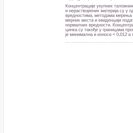
Концентрације укупних таложних
и нерастворених материја су у 
вредностима, методама мерења 
мерних места и евиденцији подата
нормалних вредности. Концентра
цинка су такође у границама пр
је минимална и износи < 0,012 а 