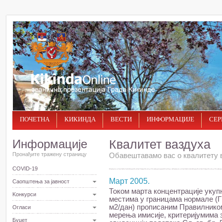
ПОЧЕТНА
КИКИНДА
ВЕСТИ
ИНФОРМАЦИЈЕ
СЕР
Информације
Квалитет ваздуха
Пронађите тражену страницу
Обавештавамо вас о квалитету в
COVID-19
Март 2005.
Саопштења за јавност
Током марта концентрације укуп
Kонкурси
местима у границама нормале (ГВ
м2/дан) прописаним Правилнико
Огласи
мерења имисије, критеријумима
Буџет