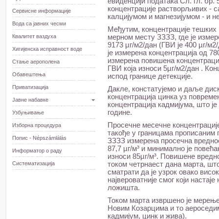
евиденцији података Сл. гл. бр. 
концентрације растворљивих - с
Сервисне информације
калцијумом и магнезијумом - и н
Вода са јавних чесми
Међутим, концентрације тешких 
Квалитет ваздуха
мерном месту ЗЗЗЗ, где је измер
9173 µг/м2/дан (ГВИ је 400 µг/м
Хигијенска исправност воде
је измерена концентрација од 78
измерена повишена концентрациј
Стање аерополена
ГВИ која износи 5µг/м2/дан . Ко
Обавештења
испод границе детекције.
Приватизација
Дакле, констатујемо и даље ди
концентрација цинка уз повреме
Јавне набавке
концентрација кадмијума, што је
године.
Узбуњивање
Просечне месечне концентрације
Изборна процедура
такође у границама прописаним
Попис - Népszámlálás
ЗЗЗЗ измерена просечна вреднос
87,7 µг/м³ и минимално је повећа
Информатор о раду
износи 85µг/м³. Повишене вредн
Систематизација
током четрнаест дана марта, шт
сматрати да је узрок овако висо
највероватније смог који настај
ложишта.
Током марта извршено је мерење
Новим Козарцима и то аероседим
кадмијум, цинк и жива).