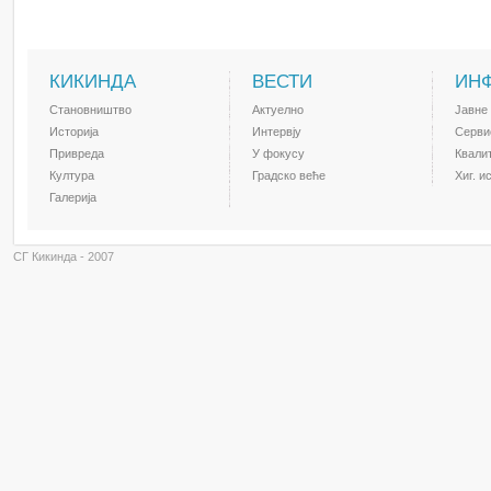
КИКИНДА
ВЕСТИ
ИН
Становништво
Актуелно
Јавне
Историја
Интервју
Серви
Привреда
У фокусу
Квали
Култура
Градско веће
Хиг. и
Галерија
СГ Кикинда - 2007