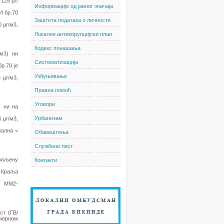
125 µг/
Информације од јавног значаја
И бр.70
Заштита података о личности
 µг/м3,
Локални антикорупцијски план
Кодекс понашања
/м3) ни
Систематизација
р.70 је
Узбуњивање
 µг/м3,
Правна помоћ
Уговори
) ни на
Урбанизам
 µг/м3,
мална <
Обавештења
Службени лист
звољену
Контакти
а Краља
у ММ2-
ст (ГВ/
 мерном