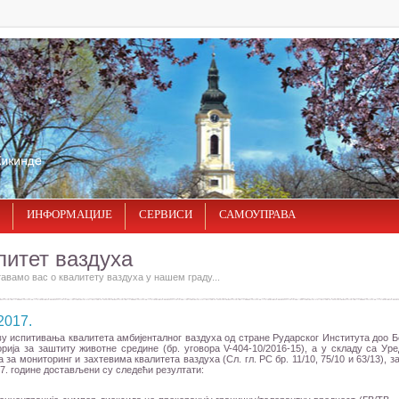
ИНФОРМАЦИЈЕ
СЕРВИСИ
САМОУПРАВА
литет ваздуха
вамо вас о квалитету ваздуха у нашем граду...
2017.
у испитивања квалитета амбијенталног ваздуха од стране Рударског Института доо Б
рија за заштиту животне средине (бр. уговора V-404-10/2016-15), а у складу са Ур
 за мониторинг и захтевима квалитета ваздуха (Сл. гл. РС бр. 11/10, 75/10 и 63/13), з
7. године достављени су следећи резултати: