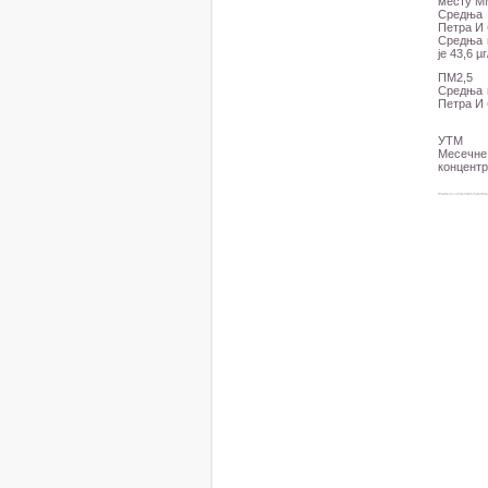
месту М
Средња 
Петра И 
Средња 
је 43,6 
ПМ2,5
Средња 
Петра И 
УТМ
Месечне
концентр