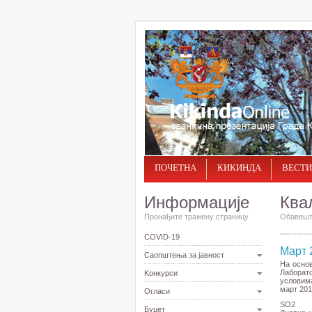
ПОЧЕТНА
КИКИНДА
ВЕСТИ
Информације
Ква
Пронађите тражену страницу
Обавешта
COVID-19
Март 
Саопштења за јавност
На основ
Лаборато
Kонкурси
условима
март 201
Огласи
SО2
Буџет