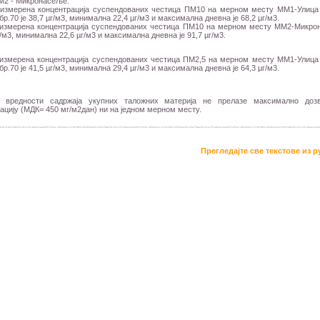
М2 - Микронасеље.
измерена концентрација суспендованих честица ПМ10 на мерном месту ММ1-Улица
бр.70 је 38,7 µг/м3, минимална 22,4 µг/м3 и максимална дневна је 68,2 µг/м3.
измерена концентрација суспендованих честица ПМ10 на мерном месту ММ2-Микро
µг/м3, минимална 22,6 µг/м3 и максимална дневна је 91,7 µг/м3.
измерена концентрација суспендованих честица ПМ2,5 на мерном месту ММ1-Улиц
бр.70 је 41,5 µг/м3, минимална 29,4 µг/м3 и максимална дневна је 64,3 µг/м3.
 вредности садржаја укупних таложних материја не прелазе максимално доз
ацију (МДК= 450 мг/м2дан) ни на једном мерном месту.
Прегледајте све текстове из 