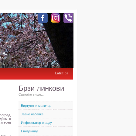
Latinica
Брзи линкови
Сазнајте више...
Виртуелни матичар
Јавне набавке
еоград,
едбом о
а месец
Информатор о раду
Евиденције