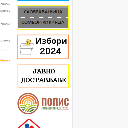
 Краља
насеље
а Краља
вољену
рубрике