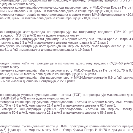
онцентрације сумпор-диоксида не прекорачују граничну/толерантну вредност (ГВ/ТВ = 
на једном мерном месту,
измерена концентрација сумпор-диоксида на мерном месту ММ1-Улица Краља Петра 
 µг/м3, минимална <10,0 µг/м3 и максимална дневна концентрација је <10,0 µг/м3.
змерена концентрација сумпор-диоксида на мерном месту ММ2-Микронасеље је <10,0
а <10,0 µг/м3 и максимална дневна концентрација је <10,0 µг/м3.
концентрације азот-диоксида не прекорачују ни толерантну вредност (ТВ=102 µг
 вредност (ГВ=85 µг/м3) ни на једном мерном месту.
измерена концентрација азот-диоксида на мерном месту ММ1-Улица Краља Петра И б
3, минимална 3,3 µг/м3 и максимална дневна концентрација је 17,1 µг/м3.
измерена концентрација азот-диоксида на мерном месту ММ2-Микронасеље је 10,8
а 6,1 µг/м3 и максимална дневна концентрација је 19,2µг/м3.
концентрације чађи не прекорачују максимално дозвољену вредност (МДК=50 µг/м3
ерном месту.
змерена концентрација чађи на мерном месту ММ1-Улица Краља Петра И бр.70 је 9,4
а < 2,0 µг/м3 и максимална дневна концентрација је 18,6 µг/м3.
измерена концентрација чађи на мерном месту ММ2-Микронасеље је 8,9 µг/м3, мини
3 и максимална дневна концентрација је 22,7 µг/м3.
концентрације укупних суспендованих честица (ТСП) не прекорачује максимално до
 (МДК=120 µг/м3) ни на једном мерном месту.
измерена концентрација укупних суспендованих честица на мерном месту ММ1-Улиц
бр.70 је 41,8 µг/м3, минимална 21,4 µг/м3 и максимална дневна је 62,4 µг/м3,
 измерена концентрација укупних суспендованих честица на мерном мест
еље је 50,6 µг/м3, минимална 21,1 µг/м3 и максимална дневна је 86,2 µг/м3,
онцентрације суспендованих честица ПМ10 прекорачују граничну/толерантну вредно
г/м3) један дан на мерном месту ММ1- Улица Краља Петра И бр.70 и два дана на