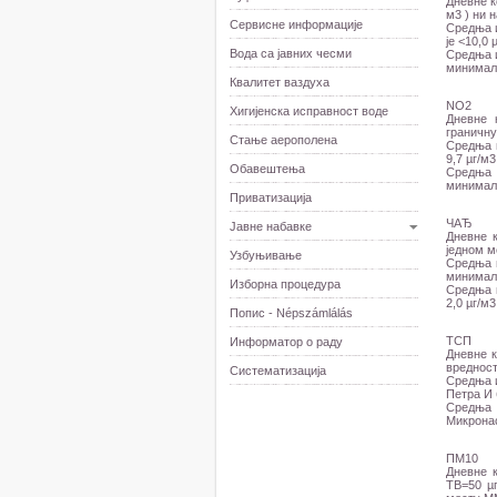
Дневне к
м3 ) ни 
Сервисне информације
Средња 
је <10,0
Вода са јавних чесми
Средња и
минималн
Квалитет ваздуха
NО2
Хигијенска исправност воде
Дневне 
граничну
Стање аерополена
Средња 
9,7 µг/м
Обавештења
Средња 
минималн
Приватизација
ЧАЂ
Јавне набавке
Дневне 
једном м
Узбуњивање
Средња и
минималн
Изборна процедура
Средња 
2,0 µг/м
Попис - Népszámlálás
ТСП
Информатор о раду
Дневне 
вредност
Систематизација
Средња 
Петра И 
Средња
Микронас
ПМ10
Дневне к
ТВ=50 µ