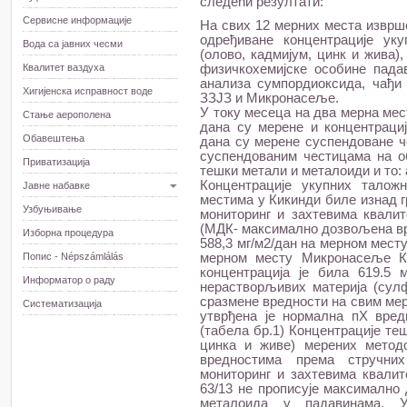
следећи резултати:
Сервисне информације
На свих 12 мерних места изврше
одређиване концентрације ук
Вода са јавних чесми
(олово, кадмијум, цинк и жива)
Квалитет ваздуха
физичкохемијске особине пада
анализа сумпордиоксида, чађи
Хигијенска исправност воде
ЗЗЈЗ и Микронасеље.
У току месеца на два мерна мес
Стање аерополена
дана су мерене и концентраци
Обавештења
дана су мерене суспендоване ч
суспендованим честицама на о
Приватизација
тешки метали и металоиди и то: 
Концентрације укупних талож
Јавне набавке
местима у Кикинди биле изнад 
Узбуњивање
мониторинг и захтевима квалит
(МДК- максимално дозвољена вре
Изборна процедура
588,3 мг/м2/дан на мерном мест
Попис - Népszámlálás
мерном месту Микронасеље К
концентрација је била 619.5 
Информатор о раду
нерастворљивих материја (сулф
сразмене вредности на свим мер
Систематизација
утврђена је нормална пХ вре
(табела бр.1) Концентрације те
цинка и живе) мерених метод
вредностима према стручни
мониторинг и захтевима квалите
63/13 не прописује максимално
металоида у падавинама. 