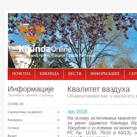
ПОЧЕТНА
КИКИНДА
ВЕСТИ
ИНФОРМАЦИЈЕ
СЕР
Информације
Квалитет ваздуха
Пронађите тражену страницу
Обавештавамо вас о квалитету в
COVID-19
Јун 2018.
Саопштења за јавност
На основу испитивања квалитет
Kонкурси
за јавно здравље Кикинда (бр
Уредбом о условима за монитори
Огласи
РС бр. 11/10, 75/10 и 63/13),
Буџет