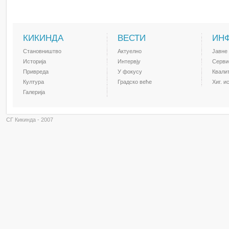
КИКИНДА
ВЕСТИ
ИН
Становништво
Актуелно
Јавне
Историја
Интервју
Серви
Привреда
У фокусу
Квали
Култура
Градско веће
Хиг. и
Галерија
СГ Кикинда - 2007