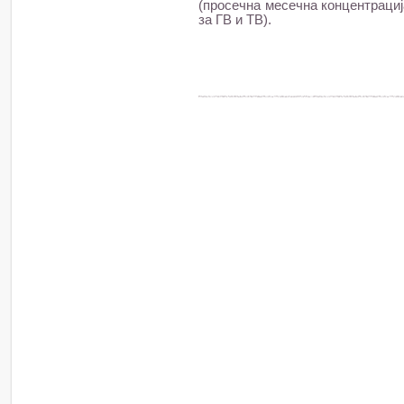
(просечна месечна концентрација
за ГВ и ТВ).