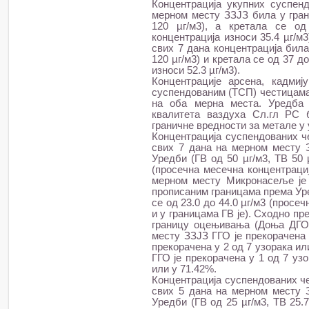
Концентрација укупних суспен
мерном месту ЗЗЈЗ била у гра
120 µг/м3), а кретала се од
концентрација износи 35.4 µг/м
свих 7 дана концентрација бил
120 µг/м3) и кретала се од 37 д
износи 52.3 µг/м3).
Концентрације арсена, кадми
суспендованим (ТСП) честицама
на оба мерна места. Уредба 
квалитета ваздуха Сл.гл РС бр
граничне вредности за метале у
Концентрација суспендованих ч
свих 7 дана на мерном месту 
Уредби (ГВ од 50 µг/м3, ТВ 50 µ
(просечна месечна концентрациј
мерном месту Микронасеље је 
прописаним границама према Уред
се од 23.0 до 44.0 µг/м3 (просе
и у границама ГВ је). Сходно пр
границу оцењивања (Доња ДГО 
месту ЗЗЈЗ ГГО је прекорачена 
прекорачена у 2 од 7 узорака и
ГГО је прекорачена у 1 од 7 уз
или у 71.42%.
Концентрација суспендованих че
свих 5 дана на мерном месту 
Уредби (ГВ од 25 µг/м3, ТВ 25.7