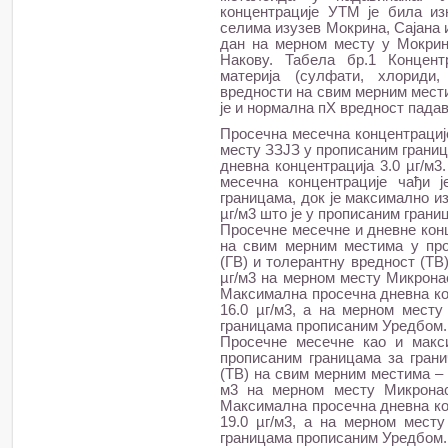
концентрације УТМ је била и
селима изузев Мокрина, Сајана и
дан на мерном месту у Мокрин
Накову. Табела бр.1 Концент
материја (сулфати, хлориди
вредности на свим мерним мест
је и нормална пХ вредност падав
Просечна месечна концентрације
месту ЗЗЈЗ у прописаним границ
дневна концентрација 3.0 µг/м
месечна концентрације чађи 
границама, док је максимално и
µг/м3 што је у прописаним грани
Просечне месечне и дневне кон
на свим мерним местима у про
(ГВ) и толерантну вредност (ТВ
µг/м3 на мерном месту Микронас
Максимална просечна дневна ко
16.0 µг/м3, а на мерном месту
границама прописаним Уредбом.
Просечне месечне као и макс
прописаним границама за грани
(ТВ) на свим мерним местима – 
м3 на мерном месту Микронас
Максимална просечна дневна ко
19.0 µг/м3, а на мерном месту
границама прописаним Уредбом.