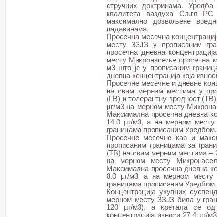
стручних доктринама. Уредба
квалитета ваздуха Сл.гл РС б
максимално дозвољене вредн
падавинама.
Просечна месечна концентрације
месту ЗЗЈЗ у прописаним гра
просечна дневна концентрација 
месту Микронасеље просечна мес
м3 што је у прописаним границ
дневна концентрација која износи
Просечне месечне и дневне кон
на свим мерним местима у про
(ГВ) и толерантну вредност (ТВ)
µг/м3 на мерном месту Микронас
Максимална просечна дневна ко
14.0 µг/м3, а на мерном месту
границама прописаним Уредбом.
Просечне месечне као и макс
прописаним границама за грани
(ТВ) на свим мерним местима – 2
на мерном месту Микронасељ
Максимална просечна дневна ко
8.0 µг/м3, а на мерном месту
границама прописаним Уредбом.
Концентрација укупних суспен
мерном месту ЗЗЈЗ била у гра
120 µг/м3), а кретала се од
концентрација износи 27,4 µг/м