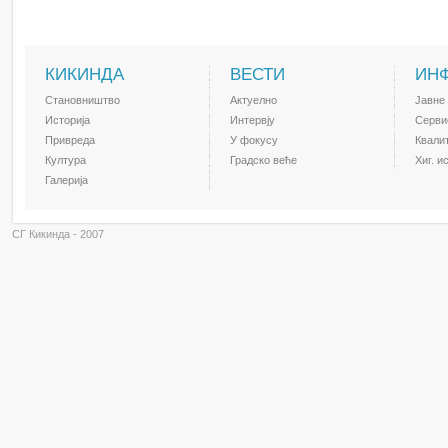
КИКИНДА
ВЕСТИ
ИН
Становништво
Актуелно
Јавне
Историја
Интервју
Серви
Привреда
У фокусу
Квали
Култура
Градско веће
Хиг. и
Галерија
СГ Кикинда - 2007