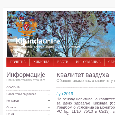
ПОЧЕТНА
КИКИНДА
ВЕСТИ
ИНФОРМАЦИЈЕ
СЕР
Информације
Квалитет ваздуха
Пронађите тражену страницу
Обавештавамо вас о квалитету в
COVID-19
Јун 2019.
Саопштења за јавност
На основу испитивања квалитет
Kонкурси
за јавно здравље Кикинда (бр
Уредбом о условима за монитори
Огласи
РС бр. 11/10, 75/10 и 63/13),
Буџет