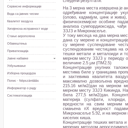
следећи резултати:
Сервисне информације
На 3 мерна места извршена је а
одређиване концентрације ук
Вода са јавних чесми
(олово, кадмијум, цинк и жива)
Квалитет ваздуха
физичкохемијске особине пада
анализа сумпордиоксида, чађи
Хигијенска исправност воде
ЗЗЈЗ и Микронасеље.
У току месеца на два мерна мес
Стање аерополена
дана су мерене и концентрациј
Обавештења
су мерене суспендоване чест
суспендованим честицама на о
Приватизација
тешки метали и металоиди и то:
мерном месту ЗЗЈЗ у периоду о
Јавне набавке
величине 2.5 µм (ПМ2.5)
Узбуњивање
Концентрације укупних талож
местима биле у границама проп
Изборна процедура
и захтевима квалитета вазду
Попис - Népszámlálás
максимално дозвољена вреднос
215.16 мг/м2/дан на мерном м
Информатор о раду
мерном месту ЗЗЈЗ Кикинда. На
била 277,5 мг/м2/дан. Конце
Систематизација
материја (сулфати, хлориди
вредности на свим мерним ме
смањена пХ вредност падави
Микронасеље 5.92, и на мерном 
киселих киша.
Концентрације тешких метала и 
мерених методом аероседимента