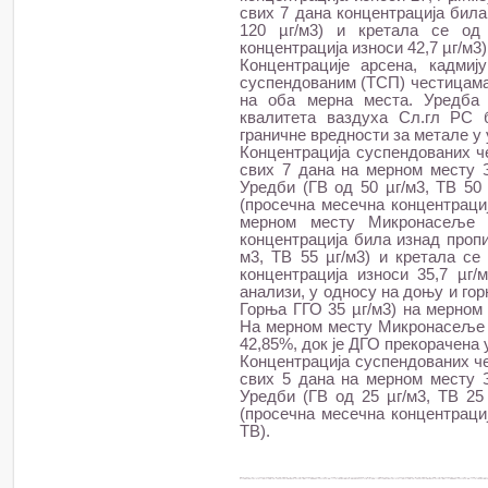
свих 7 дана концентрација бил
120 µг/м3) и кретала се од 
концентрација износи 42,7 µг/м3)
Концентрације арсена, кадми
суспендованим (ТСП) честицама
на оба мерна места. Уредба 
квалитета ваздуха Сл.гл РС бр
граничне вредности за метале у
Концентрација суспендованих ч
свих 7 дана на мерном месту 
Уредби (ГВ од 50 µг/м3, ТВ 50 
(просечна месечна концентрациј
мерном месту Микронасеље
концентрација била изнад пропи
м3, ТВ 55 µг/м3) и кретала се 
концентрација износи 35,7 µг/
анализи, у односу на доњу и го
Горња ГГО 35 µг/м3) на мерном
На мерном месту Микронасеље Г
42,85%, док је ДГО прекорачена 
Концентрација суспендованих че
свих 5 дана на мерном месту 
Уредби (ГВ од 25 µг/м3, ТВ 25 
(просечна месечна концентрациј
ТВ).