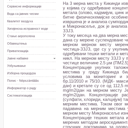
На 3 мерна места у Кикинди из
Сервисне информације
у којима су одређиване концент
метала (олово, кадмијум, цинк и
Вода са јавних чесми
битне физичкохемијске особине
Квалитет ваздуха
извршена је и анализа сумпорди
и Микронасеље, док је анализа
Хигијенска исправност воде
ЗЗЈЗ.
У току месеца на два мерна мес
Стање аерополена
дана су мерене суспендоване че
Обавештења
мерном мерном месту мерене
честица-ЗЗЈЗ, где су у укупн
Приватизација
одређивани тешки метали и мета
никл. На мерном месту ЗЗЈЗ у 
Јавне набавке
честице величине 2.5 µм (ПМ2.5
Узбуњивање
Концентрације укупних талож
местима у граду Кикинда би
Изборна процедура
условима за мониторинг и з
Попис - Népszámlálás
бр.11/2010 и 75/10. (МДК- мак
дан) и кретале су се од 112,5 
Информатор о раду
mg/m2/дан на мерном месту Је
mg/m2/дан. Концентрације ра
Систематизација
(сулфати, хлориди, калцијум) т
мерним местима. Током овог м
падавина на мерним местима у
мерном месту Микронасеље изно
Концентрације тешких метала и
мерених методом аероседимента
стручних доктринама за олово