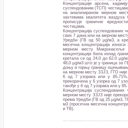
Концентрације арсена, кадми
суспендованим (ТСП) честицама
на анализираном мерном мест
захтевима квалитета ваздуха С
прописује граничне вреднос
честицама.
Концентрација суспендованих ч
свих 7 дана или на мерном мест
Уредби (ГВ од 50 µg/м3, а кре
месечна концентрација износи 
мерном месту Микронасеље
концентрација била изнад грани
кретала се од 24.0 до 62.0 µg/
48,0 µg/м3 што је у граница за 
доњу и горњу границу оцењивањ
на мерном месту ЗЗЈЗ, ГГО није
6 од 7 узорака или у 85.71%
прекорачена у 6 узорка од 7 уз
такође у 6 од 7 узорака или у 85
Концентрација суспендованих
мерном месту ЗЗЈЗ није прекора
према Уредби (ГВ од 25 µg/м3, ТВ
м3 (просечна месечна концентрац
и ТВ).