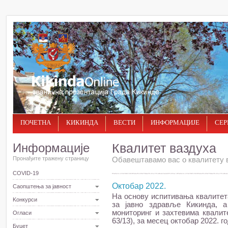
ПОЧЕТНА
КИКИНДА
ВЕСТИ
ИНФОРМАЦИЈЕ
СЕР
Информације
Квалитет ваздуха
Пронађите тражену страницу
Обавештавамо вас о квалитету в
COVID-19
Октобар 2022.
Саопштења за јавност
На основу испитивања квалитет
Kонкурси
за јавно здравље Кикинда, 
мониторинг и захтевима квалите
Огласи
63/13), за месец октобар 2022. 
Буџет