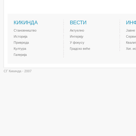
КИКИНДА
ВЕСТИ
ИН
Становништво
Актуелно
Јавне
Историја
Интервју
Серви
Привреда
У фокусу
Квали
Култура
Градско веће
Хиг. и
Галерија
СГ Кикинда - 2007