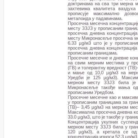
доктринама на сва три мерна м
захтевима квалитета ваздуха 
прописује максимално дозв
металоида у падавинама.
Просечна месечна концентрације
месту ЗЗЈЗ у прописаним границ
просечна дневна концентрација 
месту Микронасеље просечна ме
6.33 µg/м3 што је у прописан
просечна дневна концентрација 
прописаним границама.
Просечне месечне и дневне кон
на свим мерним местима у про
(ГВ) и толерантну вредност (ТВ
и мање од 10,0 µg/м3 на мер
Уредби је 125 µg/м3). Макси
мерном месту ЗЗЈЗ била је
Микронасеље такође мања од 
прописаним Уредбом.
Просечне месечне као и максим
у прописаним границама за гран
(ТВ)– 3,45 µg/м3 на мерном мес
Максимална просечна дневна ко
33.0 µg/м3, што је такође у гра
Концентрација укупних суспен
мерном месту ЗЗЈЗ била у гра
120 µg/м3), а кретала се од
концентрација износи 52,3 µg/м3