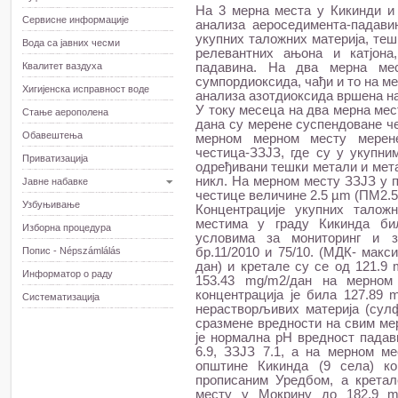
На 3 мерна места у Кикинди и
Сервисне информације
анализа аероседимента-падави
укупних таложних материја, теш
Вода са јавних чесми
релевантних ањона и катјона
Квалитет ваздуха
падавина. На два мерна ме
сумпордиоксида, чађи и то на м
Хигијенска исправност воде
анализа азотдиоксида вршена н
У току месеца на два мерна мес
Стање аерополена
дана су мерене суспендоване че
Обавештења
мерном мерном месту мерене
честица-ЗЗЈЗ, где су у укупн
Приватизација
одређивани тешки метали и мета
никл. На мерном месту ЗЗЈЗ у 
Јавне набавке
честице величине 2.5 µm (ПМ2.5
Узбуњивање
Концентрације укупних талож
местима у граду Кикинда би
Изборна процедура
условима за мониторинг и з
Попис - Népszámlálás
бр.11/2010 и 75/10. (МДК- мак
дан) и кретале су се од 121.9
Информатор о раду
153.43 mg/m2/дан на мерно
концентрација је била 127.89 
Систематизација
нерастворљивих материја (сулф
сразмене вредности на свим ме
је нормална pH вредност падав
6.9, ЗЗЈЗ 7.1, а на мерном м
општине Кикинда (9 села) к
прописаним Уредбом, а крета
месту у Мокрину до 182.9 m