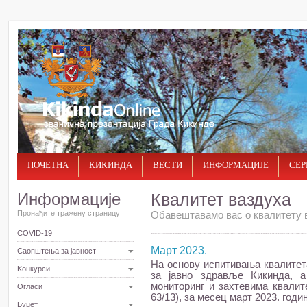
ПОЧЕТНА
КИКИНДА
ВЕСТИ
ИНФОРМАЦИЈЕ
СЕР
Информације
Квалитет ваздуха
Пронађите тражену страницу
Обавештавамо вас о квалитету в
COVID-19
Март 2023.
Саопштења за јавност
На основу испитивања квалитет
Kонкурси
за јавно здравље Кикинда, 
мониторинг и захтевима квалите
Огласи
63/13), за месец март 2023. год
Буџет