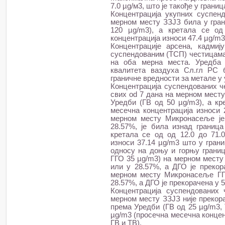
7.0 µg/м3, што је такође у гран
Концентрација укупних суспен
мерном месту ЗЗЈЗ била у гра
120 µg/m3), а кретала се од
концентрација износи 47.4 µg/m3
Концентрације арсена, кадми
суспендованим (ТСП) честицама
на оба мерна места. Уредба 
квалитета ваздуха Сл.гл РС бр
граничне вредности за метале у
Концентрација суспендованих ч
свих od 7 дана на мерном мест
Уредби (ГВ од 50 µg/m3), а кр
месечна концентрација износи 
мерном месту Микронасеље је
28.57%, је била изнад границ
кретала се од од 12.0 до 71.
износи 37.14 µg/m3 што у грани
односу на доњу и горњу гран
ГГО 35 µg/m3) на мерном месту 
или у 28.57%, а ДГО је прекор
мерном месту Микронасеље ГГО
28.57%, а ДГО је прекорачена у 5
Концентрација суспендованих
мерном месту ЗЗЈЗ није прекора
према Уредби (ГВ од 25 µg/m3, 
µg/m3 (просечна месечна концент
ГВ и ТВ).