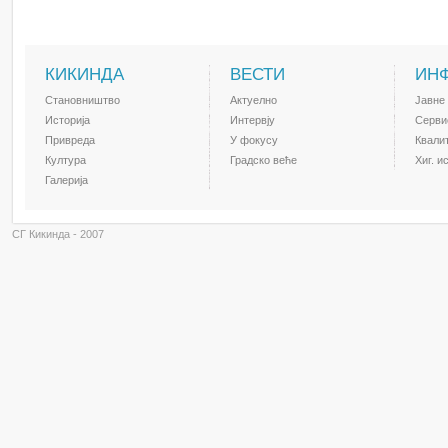
КИКИНДА
ВЕСТИ
ИН
Становништво
Актуелно
Јавне
Историја
Интервју
Серви
Привреда
У фокусу
Квали
Култура
Градско веће
Хиг. и
Галерија
СГ Кикинда - 2007