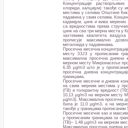
Концентрације растворљивих
хлориди, калцијум) такође су 
местима у селима Општине Кики
падавина у свим селима. Концен
кадмијум, цинк и жива мерених
са вредностима према стручни
цинк на сва три мерна места у 
захтевима квалитета ваздуха 
прописује максимално дозв
металоида у падавинама.
Просечна месечна концентрације
месту ЗЗЈЗ у прописаним гра
максимална просечна дневна к
мерном месту Микронасеље прос
6.35 µg/m3 што је у прописани
просечна дневна концентраци
границама.
Просечне месечне и дневне кон
на свим мерним местима у про
(ГВ) и толерантну вредност (ТВ
10.13 µg/m3 на мерном месту М
µg/m3). Максимална просечна д
била је 11.0 µg/m3, а на мер
такође у границама прописаним
Просечне месечне као и максим
у прописаним границама за гран
(ТВ)– 1.48 µg/m3 на мерном мест
Максимална просечна дневна ко