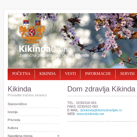
POČETNA
KIKINDA
VESTI
INFORMACIJE
SERVISI
Kikinda
Dom zdravlјa Kikinda
Pronađite traženu stranicu
TEL.: 0230/316-001
Stanovništvo
FAKS: 0230/422-063
E-MAIL:
dzkikinda@domzdravljaki.rs
Istorija
WEB:
www.dzkikinda.net
Privreda
Kultura
Naselјena mesta