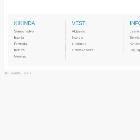
KIKINDA
VESTI
INF
Stanovništvo
Aktuelno
Javne
Istorija
Intervju
Servis
Privreda
U fokusu
Kvalit
Kultura
Gradsko veće
Hig. i
Galerija
SG Kikinda - 2007