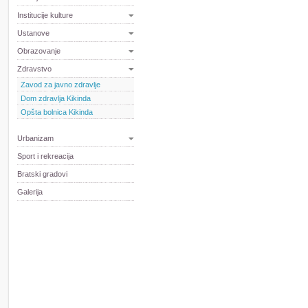
Institucije kulture
Ustanove
Obrazovanje
Zdravstvo
Zavod za javno zdravlјe
Dom zdravlјa Kikinda
Opšta bolnica Kikinda
Urbanizam
Sport i rekreacija
Bratski gradovi
Galerija