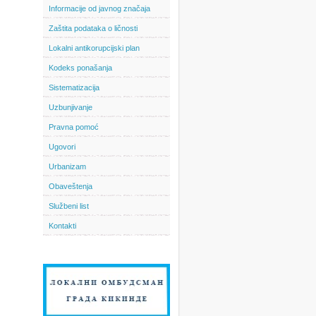
Informacije od javnog značaja
Zaštita podataka o ličnosti
Lokalni antikorupcijski plan
Kodeks ponašanja
Sistematizacija
Uzbunjivanje
Pravna pomoć
Ugovori
Urbanizam
Obaveštenja
Službeni list
Kontakti