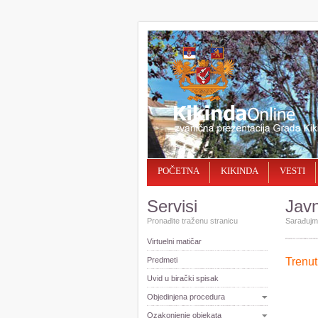
POČETNA
KIKINDA
VESTI
Servisi
Jav
Pronađite traženu stranicu
Sarađujmo
Virtuelni matičar
Predmeti
Trenut
Uvid u birački spisak
Objedinjena procedura
Ozakonjenje objekata