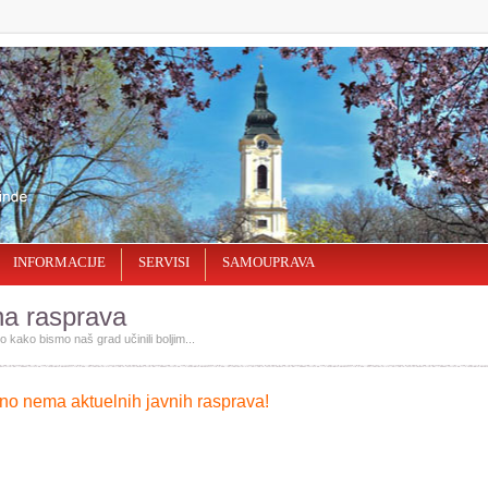
INFORMACIJE
SERVISI
SAMOUPRAVA
na rasprava
 kako bismo naš grad učinili bolјim...
no nema aktuelnih javnih rasprava!