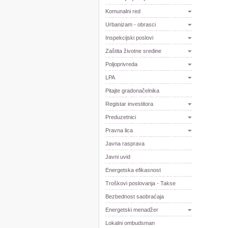
Komunalni red
Urbanizam - obrasci
Inspekcijski poslovi
Zaštita životne sredine
Polјoprivreda
LPA
Pitajte gradonačelnika
Registar investitora
Preduzetnici
Pravna lica
Javna rasprava
Javni uvid
Energetska efikasnost
Troškovi poslovanja - Takse
Bezbednost saobraćaja
Energetski menadžer
Lokalni ombudsman