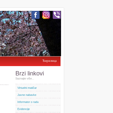
Ћирилица
Brzi linkovi
Saznajte više...
Virtuelni matičar
Javne nabavke
Informator o radu
Evidencije